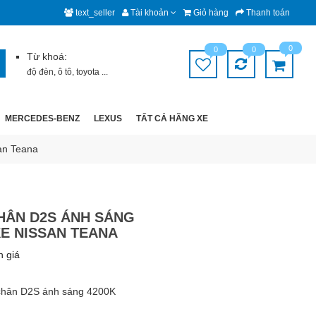
text_seller
Tài khoản
Giỏ hàng
Thanh toán
0
0
0
Từ khoá:
độ đèn
,
ô tô
,
toyota
...
MERCEDES-BENZ
LEXUS
TẤT CẢ HÃNG XE
an Teana
HÂN D2S ÁNH SÁNG
XE NISSAN TEANA
h giá
chân D2S ánh sáng 4200K