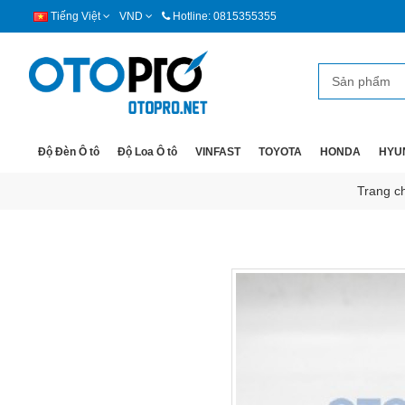
Tiếng Việt
VND
Hotline: 0815355355
Độ Đèn Ô tô
Độ Loa Ô tô
VINFAST
TOYOTA
HONDA
HYU
Trang c