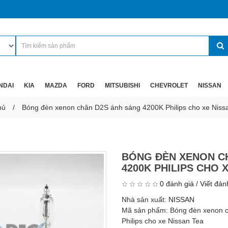
NDAI
KIA
MAZDA
FORD
MITSUBISHI
CHEVROLET
NISSAN
hủ
Bóng đèn xenon chân D2S ánh sáng 4200K Philips cho xe Niss
BÓNG ĐÈN XENON C
4200K PHILIPS CHO 
0 đánh giá
/
Viết đán
Nhà sản xuất:
NISSAN
Mã sản phẩm:
Bóng đèn xenon 
Philips cho xe Nissan Tea