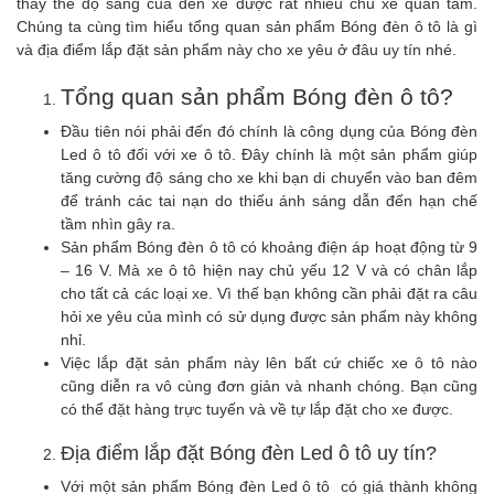
thay thế độ sáng của đèn xe được rất nhiều chủ xe quan tâm.
Chúng ta cùng tìm hiểu tổng quan sản phẩm Bóng đèn ô tô là gì
và địa điểm lắp đặt sản phẩm này cho xe yêu ở đâu uy tín nhé.
Tổng quan sản phẩm Bóng đèn ô tô?
Đầu tiên nói phải đến đó chính là công dụng của Bóng đèn
Led ô tô đối với xe ô tô. Đây chính là một sản phẩm giúp
tăng cường độ sáng cho xe khi bạn di chuyển vào ban đêm
để tránh các tai nạn do thiếu ánh sáng dẫn đến hạn chế
tầm nhìn gây ra.
Sản phẩm Bóng đèn ô tô có khoảng điện áp hoạt động từ 9
– 16 V. Mà xe ô tô hiện nay chủ yếu 12 V và có chân lắp
cho tất cả các loại xe. Vì thế bạn không cần phải đặt ra câu
hỏi xe yêu của mình có sử dụng được sản phẩm này không
nhỉ.
Việc lắp đặt sản phẩm này lên bất cứ chiếc xe ô tô nào
cũng diễn ra vô cùng đơn giản và nhanh chóng. Bạn cũng
có thể đặt hàng trực tuyến và về tự lắp đặt cho xe được.
Địa điểm lắp đặt Bóng đèn Led ô tô uy tín?
Với một sản phẩm Bóng đèn Led ô tô có giá thành không