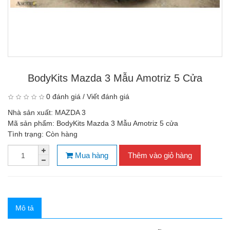
BodyKits Mazda 3 Mẫu Amotriz 5 Cửa
0 đánh giá
/
Viết đánh giá
Nhà sản xuất:
MAZDA 3
Mã sản phẩm:
BodyKits Mazda 3 Mẫu Amotriz 5 cửa
Tình trạng:
Còn hàng
Mua hàng
Thêm vào giỏ hàng
Mô tả