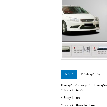
Mô tả
Đánh giá (0)
Báo giá bộ sản phẩm bao gồm 
* Body kit trước
* Body kit sau
* Body kit thân hai bên