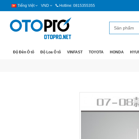
Tiếng Việt
VND
Hotline: 0815355355
Độ Đèn Ô tô
Độ Loa Ô tô
VINFAST
TOYOTA
HONDA
HYU