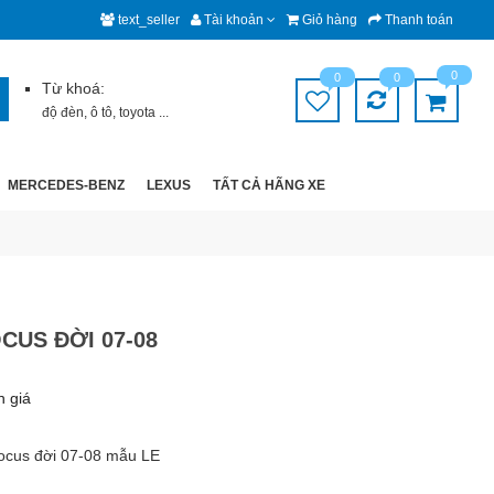
text_seller
Tài khoản
Giỏ hàng
Thanh toán
0
0
0
Từ khoá:
độ đèn
,
ô tô
,
toyota
...
MERCEDES-BENZ
LEXUS
TẤT CẢ HÃNG XE
CUS ĐỜI 07-08
h giá
Focus đời 07-08 mẫu LE