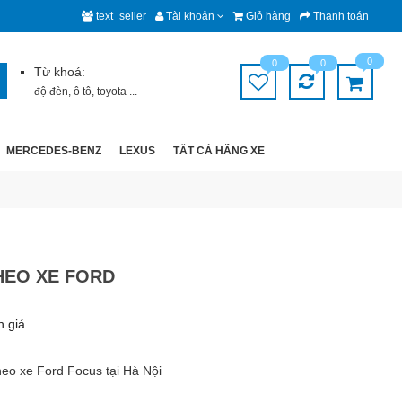
text_seller
Tài khoản
Giỏ hàng
Thanh toán
0
0
0
Từ khoá:
độ đèn
,
ô tô
,
toyota
...
MERCEDES-BENZ
LEXUS
TẤT CẢ HÃNG XE
HEO XE FORD
h giá
heo xe Ford Focus tại Hà Nội