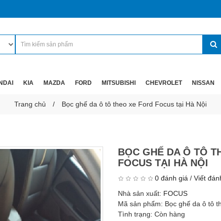
NDAI
KIA
MAZDA
FORD
MITSUBISHI
CHEVROLET
NISSAN
Trang chủ
Bọc ghế da ô tô theo xe Ford Focus tại Hà Nội
BỌC GHẾ DA Ô TÔ T
FOCUS TẠI HÀ NỘI
0 đánh giá
/
Viết đán
Nhà sản xuất:
FOCUS
Mã sản phẩm:
Bọc ghế da ô tô t
Tình trạng:
Còn hàng