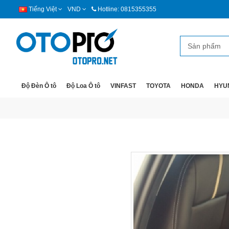
Tiếng Việt
VND
Hotline: 0815355355
Độ Đèn Ô tô
Độ Loa Ô tô
VINFAST
TOYOTA
HONDA
HYU