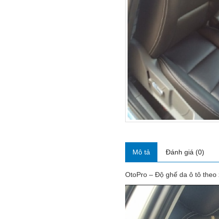
Mô tả
Đánh giá (0)
OtoPro – Độ ghế da ô tô theo 