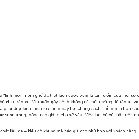
u “lính mới”, nệm ghế da thật luôn được xem là tâm điểm của mọi sự ch
ó chịu trên xe. Vi khuẩn gây bệnh không có môi trường để tồn tại 
t là phái đẹp luôn thích loại nệm này bởi chúng sạch, mềm mịn hơn cá
ự sang trọng, nâng cao giá trị cho xế yêu. Việc loại bỏ vết bẩn trên
 chất liệu da – kiểu độ khung mà báo giá cho phù hợp với khách hàng.