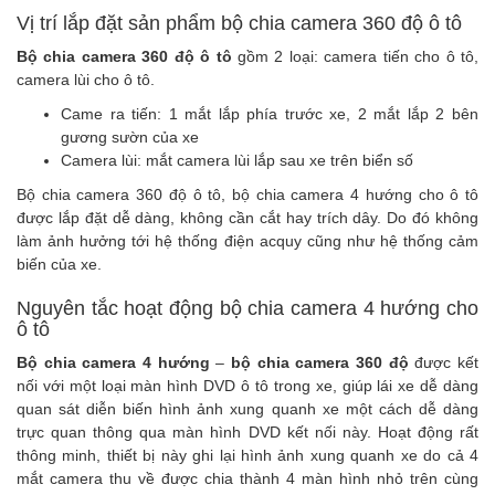
Vị trí lắp đặt sản phẩm bộ chia camera 360 độ ô tô
Bộ chia camera 360 độ ô tô
gồm 2 loại: camera tiến cho ô tô,
camera lùi cho ô tô
.
Came ra tiến: 1 mắt lắp phía trước xe, 2 mắt lắp 2 bên
gương sườn của xe
Camera lùi: mắt camera lùi lắp sau xe trên biển số
Bộ chia camera 360 độ ô tô, bộ chia camera 4 hướng cho ô tô
được lắp đặt dễ dàng, không cần cắt hay trích dây. Do đó không
làm ảnh hưởng tới hệ thống điện acquy cũng như hệ thống cảm
biến của xe.
Nguyên tắc hoạt động bộ chia camera 4 hướng cho
ô tô
Bộ chia camera 4 hướng
–
bộ chia camera 360 độ
được kết
nối với một loại
màn hình DVD ô tô
trong xe, giúp lái xe dễ dàng
quan sát diễn biến hình ảnh xung quanh xe một cách dễ dàng
trực quan thông qua
màn hình DVD
kết nối này. Hoạt động rất
thông minh, thiết bị này ghi lại hình ảnh xung quanh xe do cả 4
mắt camera thu về được chia thành 4 màn hình nhỏ trên cùng