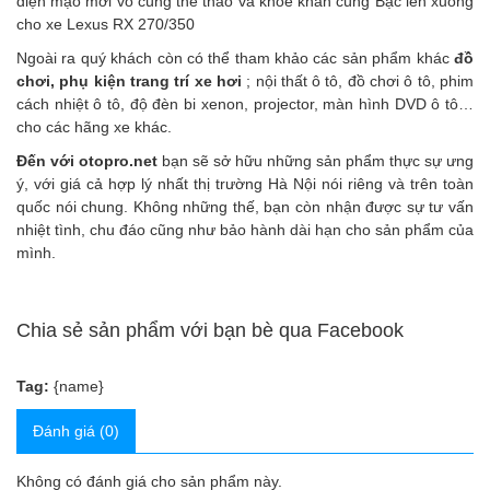
diện mạo mới vô cùng thể thao và khỏe khắn cùng
Bậc lên xuống
cho xe Lexus RX 270/350
Ngoài ra quý khách còn có thể tham khảo các sản phẩm
khác
đồ
chơi, phụ kiện trang trí xe hơi
;
nội thất ô tô
,
đồ chơi ô tô
,
phim
cách nhiệt ô tô
,
độ đèn bi xenon, projector
,
màn hình DVD ô tô
…
cho các hãng xe khác.
Đến với
otopro.net
bạn sẽ sở hữu những sản phẩm thực sự ưng
ý, với giá cả hợp lý nhất thị trường Hà Nội nói riêng và trên toàn
quốc nói chung. Không những thế, bạn còn nhận được sự tư vấn
nhiệt tình, chu đáo cũng như bảo hành dài hạn cho sản phẩm của
mình.
Chia sẻ sản phẩm với bạn bè qua Facebook
Tag:
{name}
Đánh giá (0)
Không có đánh giá cho sản phẩm này.