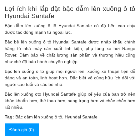
Lợi ích khi lắp đặt bậc dẫm lên xuống ô tô
Hyundai Santafe
Bậc dẫm lên xuống ô tô Hyundai Santafe
có độ bền cao chịu
được tác động mạnh từ ngoại lực.
Bậc bệ lên xuống ô tô Hyundai Santafe
được nhập khẩu chính
hãng từ nhà máy sản xuất linh kiện, phụ tùng xe hơi Range
Rover. Đảm bảo về chất lượng sản phẩm và thương hiệu cũng
như chế độ bảo hành chuyên nghiệp.
Bậc lên xuống ô tô
giúp mọi người lên, xuống xe thuận tiện dễ
dàng và an toàn, linh hoạt hơn. Đặc biệt vô cùng hữu ích đối với
người cao tuổi và các bé nhỏ.
Bậc lên xuống oto Hyundai Santafe
giúp xế yêu của bạn trở nên
khỏe khoắn hơn, thể thao hơn, sang trọng hơn và chắc chắn hơn
rất nhiều.
Tag:
Bậc dẫm lên xuống ô tô
,
Hyundai Santafe
Đánh giá (0)