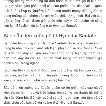
trường bởi người sử dụng đã dần nhận thức được giá trị của nó.
Là đơn vị chuyên phân phối các sản phẩm phụ kiện, Nội – Ngoại
thất ô tô,
công ty OtoPro
luôn mong muốn mang đến người sử
dụng những sản phẩm tiện ích nhất, chất lượng nhất. Bài viết sau
đây, chúng tôi xin được giới thiệu đến quý vị sản phẩm vô cùng
tiện ích:
Bậc dẫm lên xuống ô tô Hyundai Santafe.
Bậc dẫm lên xuống ô tô Hyundai Santafe
Bậc dẫm lên xuống ô tô Hyundai Santafe
được nhập khẩu chính
hãng từ nhà máy sản xuất linh kiện, phụ tùng xe hơi Range Rover
tại Anh trên dây chuyền sản xuất công nghệ hiện đại đảm bảo
đáp ứng đầy đủ các tiêu chuẩn chất lượng bởi các chuyên gia
nghiên cứu trong ngành.
Bậc dẫm lên xuống ô tô
được sản xuất bằng vật liệu cao cấp độ
bền cao, an toàn và thân thiện môi trường. Được nghiên cứu và
sản xuất trên công nghệ mới cực kỳ hiện đại.
Bậc dẫm lên xuống oto
là sản phẩm có độ chính xác cao cả về
kích thước hình học và kiểu dáng, ôm sát xe tạo thành hệ thống
lắp ráp đồng bộ. Bởi vậy quý vị có thể hoàn toàn yên tâm về độ
chắc chắn của
bậc bệ lên xuống ô tô Hyundai Santafe
.