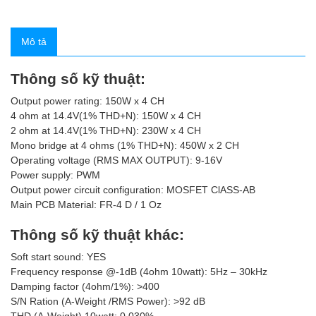
Mô tả
Thông số kỹ thuật:
Output power rating: 150W x 4 CH
4 ohm at 14.4V(1% THD+N): 150W x 4 CH
2 ohm at 14.4V(1% THD+N): 230W x 4 CH
Mono bridge at 4 ohms (1% THD+N): 450W x 2 CH
Operating voltage (RMS MAX OUTPUT): 9-16V
Power supply: PWM
Output power circuit configuration: MOSFET ClASS-AB
Main PCB Material: FR-4 D / 1 Oz
Thông số kỹ thuật khác:
Soft start sound: YES
Frequency response @-1dB (4ohm 10watt): 5Hz – 30kHz
Damping factor (4ohm/1%): >400
S/N Ration (A-Weight /RMS Power): >92 dB
THD (A-Weight) 10watt: 0.030%