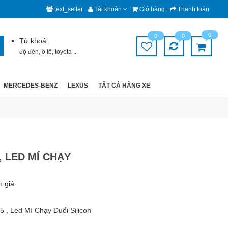
text_seller
Tài khoản
Giỏ hàng
Thanh toán
0
0
0
Từ khoá:
độ đèn
,
ô tô
,
toyota
...
MERCEDES-BENZ
LEXUS
TẤT CẢ HÃNG XE
 , LED MÍ CHẠY
h giá
Q5 , Led Mí Chạy Đuổi Silicon