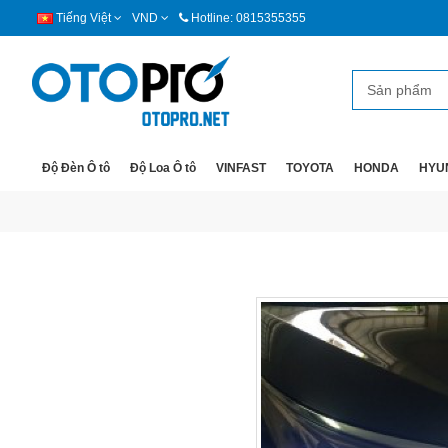
Tiếng Việt
VND
Hotline: 0815355355
Độ Đèn Ô tô
Độ Loa Ô tô
VINFAST
TOYOTA
HONDA
HYU