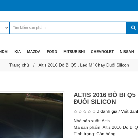
NDAI
KIA
MAZDA
FORD
MITSUBISHI
CHEVROLET
NISSAN
Trang chủ
Altis 2016 Độ Bi Q5 , Led Mí Chạy Đuổi Silicon
ALTIS 2016 ĐỘ BI Q5
ĐUỔI SILICON
0 đánh giá
/
Viết đán
Nhà sản xuất:
Altis
Mã sản phẩm:
Altis 2016 Độ Bi 
Tình trạng:
Còn hàng