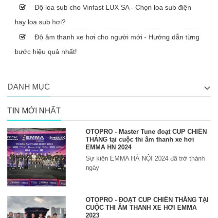
Độ loa sub cho Vinfast LUX SA - Chọn loa sub điện
hay loa sub hơi?
Độ âm thanh xe hơi cho người mới - Hướng dẫn từng
bước hiệu quả nhất!
DANH MỤC
TIN MỚI NHẤT
OTOPRO - Master Tune đoạt CUP CHIẾN
THẮNG tại cuộc thi âm thanh xe hơi
EMMA HN 2024
Sự kiện EMMA HÀ NỘI 2024 đã trở thành
ngày
OTOPRO - ĐOẠT CUP CHIẾN THẮNG TẠI
CUỘC THI ÂM THANH XE HƠI EMMA
2023