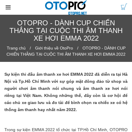
OTOPRO - DÀNH CUP CHIẾN
THẮNG TẠI CUỘC THI ÂM THANH
XE HƠI EMMA 2022
Trang chủ
Giới thiệu về OtoPro
OTOPRO - DÀNH CUP
CHIẾN THẮNG TẠI CUỘC THI ÂM THANH XE HƠI EMMA 2022
Sự kiện thi đấu âm thanh xe hơi EMMA 2022 đã diễn ra tại Hà
Nội và Tp.Hồ Chí Minh với sự góp mặt đông đảo từ shop và
người chơi âm thanh nói chung và âm thanh xe hơi nói
riêng tại Việt Nam. Không những thế, đây còn là cơ hội để
các chủ xe giao lưu và đo tài để bình chọn ra chiếc xe có hệ
thống âm thanh hay nhất năm 2022.
Trong sự kiện EMMA 2022 tổ chức tại TP.Hồ Chí Minh, OTOPRO