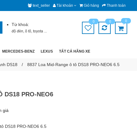
text_seller
Tài khoản
Giỏ hàng
Thanh toán
0
0
0
Từ khoá:
độ đèn
,
ô tô
,
toyota
...
MERCEDES-BENZ
LEXUS
TẤT CẢ HÃNG XE
ánh DS18
8837 Loa Mid-Range ô tô DS18 PRO-NEO6 6.5
Ô DS18 PRO-NEO6
h giá
 tô DS18 PRO-NEO6 6.5