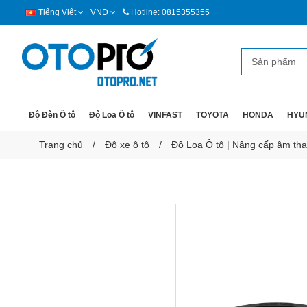
Tiếng Việt
VND
Hotline: 0815355355
Độ Đèn Ô tô
Độ Loa Ô tô
VINFAST
TOYOTA
HONDA
HYU
Trang chủ
Độ xe ô tô
Độ Loa Ô tô | Nâng cấp âm than