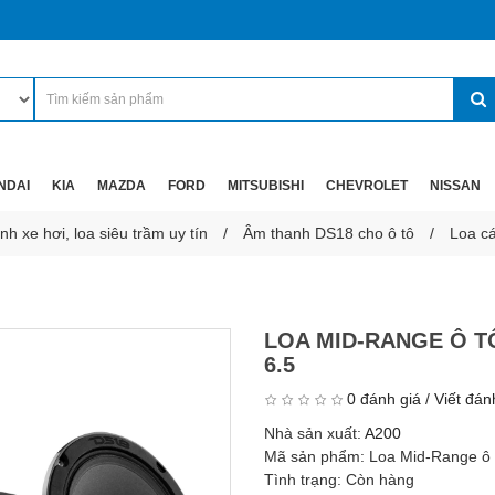
NDAI
KIA
MAZDA
FORD
MITSUBISHI
CHEVROLET
NISSAN
h xe hơi, loa siêu trầm uy tín
Âm thanh DS18 cho ô tô
Loa c
LOA MID-RANGE Ô T
6.5
0 đánh giá
/
Viết đán
Nhà sản xuất:
A200
Mã sản phẩm:
Loa Mid-Range ô
Tình trạng:
Còn hàng