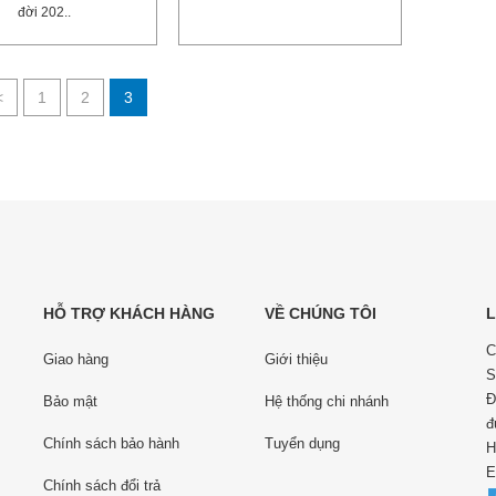
đời 202..
<
1
2
3
HỖ TRỢ KHÁCH HÀNG
VỀ CHÚNG TÔI
L
C
Giao hàng
Giới thiệu
S
Đ
Bảo mật
Hệ thống chi nhánh
đ
Chính sách bảo hành
Tuyển dụng
H
E
Chính sách đổi trả