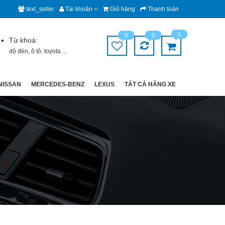
text_seller
Tài khoản
Giỏ hàng
Thanh toán
0
0
0
Từ khoá:
độ đèn
,
ô tô
,
toyota
...
NISSAN
MERCEDES-BENZ
LEXUS
TẤT CẢ HÃNG XE