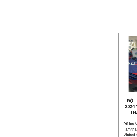
ĐỘ L
2024
TH
Độ loa V
âm tha
Vinfast 