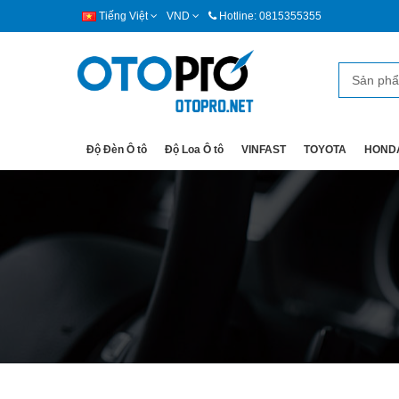
Tiếng Việt
VND
Hotline: 0815355355
Độ Đèn Ô tô
Độ Loa Ô tô
VINFAST
TOYOTA
HOND