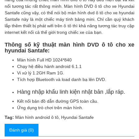
nối tương tác rất thông minh.
Màn hình DVD ô tô cho xe Hyundai
Santafe
cũng vậy, có thể nói bộ
màn hình dvd ô tô cho xe hyundai
Santafe
này là một chiếc máy tính bảng mini. Chỉ cần quý khách
lắp thêm thiết bị phát wifi trên ô tô thì khả năng tương tác truy cập
internet kết nối cả thế giới trong chiếc xe của bạn.
Thông số kỹ thuật
màn hình DVD ô tô
cho xe
hyundai Santafe:
Màn hình Full HD 1024*840
Chạy hệ điều hành android 6.1.1
Vi xử lý 1.2GH Ram 1G.
Tích hợp Bluetooth và load danh bạ lên DVD.
Hàng nhập khẩu linh kiện nhật bản ,lắp ráp.
Kết nối bản đồ dẫn đường GPS toàn cầu.
Ứng dụng trò chơi trên màn hình.
Tag:
Màn hình android ô tô
,
Hyundai Santafe
Đánh giá (0)