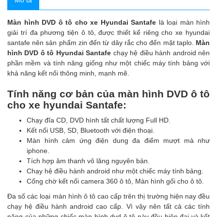
Mô tả
Màn hình DVD ô tô cho xe Hyundai Santafe
là loại màn hình
giải trí đa phương tiện ô tô, được thiết kế riêng cho xe hyundai
santafe nên sản phẩm zin đến từ dây rắc cho đến mặt taplo.
Màn
hình DVD ô tô Hyundai Santafe
chạy hệ điều hành android nên
phần mềm và tính năng giống như một chiếc máy tính bảng với
khả năng kết nối thông minh, mạnh mẽ.
Tính năng cơ bản của
màn hình DVD ô tô
cho xe hyundai Santafe
:
Chạy đĩa CD, DVD hình tất chất lượng Full HD.
Kết nối USB, SD, Bluetooth với điện thoại.
Màn hình cảm ứng điện dung đa điểm mượt mà như
iphone.
Tích hợp âm thanh vô lăng nguyên bản.
Chạy hệ điều hành android như một chiếc máy tính bảng.
Cổng chờ kết nối
camera 360 ô tô
,
Màn hình gối cho ô tô
.
Đa số các loại
màn hình ô tô
cao cấp trên thị trường hiện nay đều
chạy hệ điều hành android cao cấp. Vì vậy nên tất cả các tính
năng của những chiếc
màn hình dvd ô tô
này đều hiện đại và kết