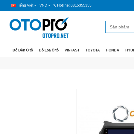
Tiếng Việt
VND
Hotline: 0815355355
Độ Đèn Ô tô
Độ Loa Ô tô
VINFAST
TOYOTA
HONDA
HYU