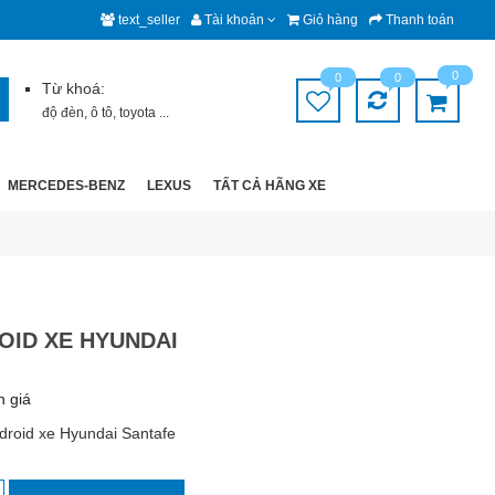
text_seller
Tài khoản
Giỏ hàng
Thanh toán
0
0
0
Từ khoá:
độ đèn
,
ô tô
,
toyota
...
MERCEDES-BENZ
LEXUS
TẤT CẢ HÃNG XE
OID XE HYUNDAI
h giá
roid xe Hyundai Santafe