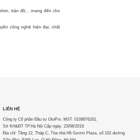
 phim, bản đồ,…mang đến cho
uyền công nghệ hiện đại, chất
LIÊN HỆ
Công ty Cổ phần Đầu tư OtoPro. MST: 0108876201.
Sở KH&ĐT TP.Hà Nội Cấp ngày: 23/08/2019.
Địa chỉ: Tầng 12, Tháp C, Tòa nhà Hồ Gươm Plaza, số 102 đường
Trần Phú, P.Mộ Lao, Q.Hà Đông, Hà Nội.