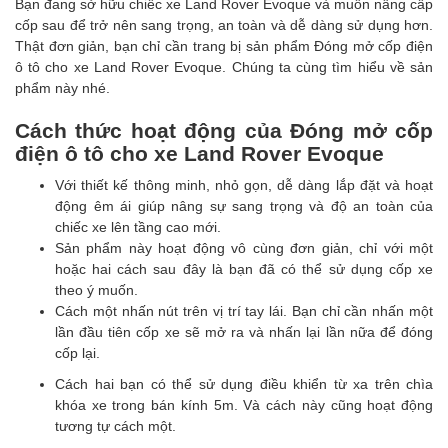
Bạn đang sở hữu chiếc xe Land Rover Evoque và muốn nâng cấp
cốp sau để trở nên sang trọng, an toàn và dễ dàng sử dụng hơn.
Thật đơn giản, bạn chỉ cần trang bị sản phẩm Đóng mở cốp điện
ô tô cho xe Land Rover Evoque. Chúng ta cùng tìm hiểu về sản
phẩm này nhé.
Cách thức hoạt động của Đóng mở cốp
điện ô tô cho xe Land Rover Evoque
Với thiết kế thông minh, nhỏ gọn, dễ dàng lắp đặt và hoạt
động êm ái giúp nâng sự sang trọng và độ an toàn của
chiếc xe lên tầng cao mới.
Sản phẩm này hoạt động vô cùng đơn giản, chỉ với một
hoặc hai cách sau đây là bạn đã có thể sử dụng cốp xe
theo ý muốn.
Cách một nhấn nút trên vị trí tay lái. Bạn chỉ cần nhấn một
lần đầu tiên cốp xe sẽ mở ra và nhấn lại lần nữa để đóng
cốp lại.
Cách hai bạn có thể sử dụng điều khiển từ xa trên chìa
khóa xe trong bán kính 5m. Và cách này cũng hoạt động
tương tự cách một.