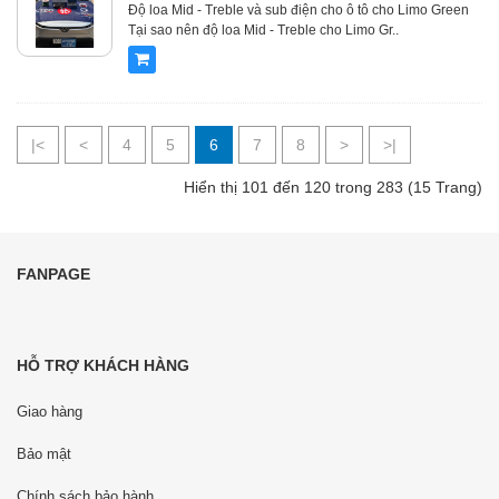
Độ loa Mid - Treble và sub điện cho ô tô cho Limo Green
Tại sao nên độ loa Mid - Treble cho Limo Gr..
|<
<
4
5
6
7
8
>
>|
Hiển thị 101 đến 120 trong 283 (15 Trang)
FANPAGE
HỖ TRỢ KHÁCH HÀNG
Giao hàng
Bảo mật
Chính sách bảo hành