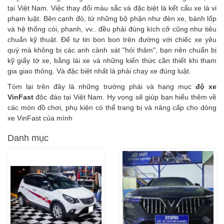
tại Việt Nam. Việc thay đổi màu sắc và đặc biệt là kết cấu xe là vi
phạm luật. Bên cạnh đó, từ những bộ phận như đèn xe, bánh lốp
và hệ thống còi, phanh, vv.. đều phải đúng kích cỡ cũng như tiêu
chuẩn kỹ thuật. Để tự tin bon bon trên đường với chiếc xe yêu
quý mà không bị các anh cảnh sát "hỏi thăm", bạn nên chuẩn bị
kỹ giấy tờ xe, bằng lái xe và những kiến thức cần thiết khi tham
gia giao thông. Và đặc biệt nhất là phải chạy xe đúng luật.
Tóm lại trên đây là những trường phái và hạng mục
độ xe
VinFast
độc đáo tại Việt Nam. Hy vọng sẽ giúp bạn hiểu thêm về
các món đồ chơi, phụ kiện có thể trang bị và nâng cấp cho dòng
xe VinFast của mình
Danh mục