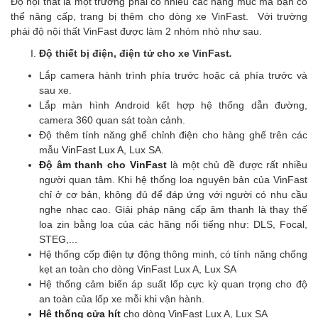
Độ nội thất là một trường phái có nhiều các hạng mục mà bạn có
thể nâng cấp, trang bị thêm cho dòng xe VinFast. Với trường
phái độ nội thất VinFast được làm 2 nhóm nhỏ như sau.
Độ thiết bị điện, điện tử cho xe VinFast
.
Lắp camera hành trình phía trước hoặc cả phía trước và
sau xe.
Lắp màn hình Android kết hợp hệ thống dẫn đường,
camera 360 quan sát toàn cảnh.
Độ thêm tính năng ghế chỉnh điện cho hàng ghế trên các
mẫu
VinFast Lux A
, Lux SA.
Độ âm thanh cho VinFast
là một chủ đề được rất nhiều
người quan tâm. Khi hệ thống loa nguyên bản của VinFast
chỉ ở cơ bản, không đủ để đáp ứng với người có nhu cầu
nghe nhạc cao. Giải pháp nâng cấp âm thanh là thay thế
loa zin bằng loa của các hãng nổi tiếng như: DLS, Focal,
STEG,...
Hệ thống cốp điện tự động thông minh, có tính năng chống
kẹt an toàn cho dòng VinFast Lux A, Lux SA
Hệ thống cảm biến áp suất lốp cực kỳ quan trọng cho độ
an toàn của lốp xe mỗi khi vận hành.
Hệ thống cửa hít
cho dòng VinFast Lux A, Lux SA