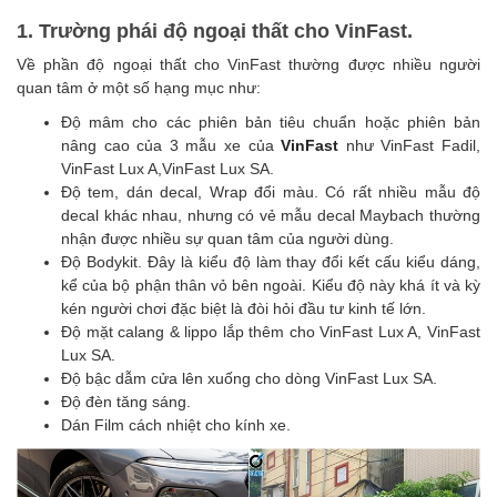
1. Trường phái độ ngoại thất cho VinFast.
Về phần độ ngoại thất cho VinFast thường được nhiều người
quan tâm ở một số hạng mục như:
Độ mâm cho các phiên bản tiêu chuẩn hoặc phiên bản
nâng cao của 3 mẫu xe của
VinFast
như VinFast Fadil,
VinFast Lux A,VinFast Lux SA.
Độ tem, dán decal, Wrap đổi màu. Có rất nhiều mẫu độ
decal khác nhau, nhưng có vẻ mẫu decal Maybach thường
nhận được nhiều sự quan tâm của người dùng.
Độ Bodykit. Đây là kiểu độ làm thay đổi kết cấu kiểu dáng,
kể của bộ phận thân vỏ bên ngoài. Kiểu độ này khá ít và kỳ
kén người chơi đặc biệt là đòi hỏi đầu tư kinh tế lớn.
Độ mặt calang & lippo lắp thêm cho VinFast Lux A, VinFast
Lux SA.
Độ bậc dẫm cửa lên xuống cho dòng VinFast Lux SA.
Độ đèn tăng sáng.
Dán Film cách nhiệt cho kính xe.