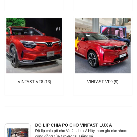
VINFAST VF8 (13)
VINFAST VF9 (9)
ĐỘ LIP CHIA PÔ CHO VINFAST LUX A
Độ lip chia pô cho Vinfast Lux A Hãy tham gia các nhóm
cộng đồng của OtoPro tại: Đăng ký..