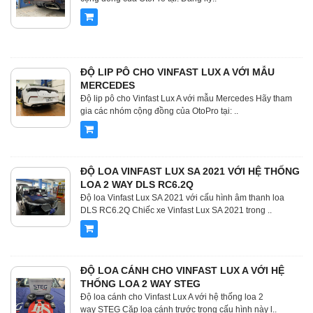
ĐỘ LIP PÔ CHO VINFAST LUX A VỚI MẪU
MERCEDES
Độ lip pô cho Vinfast Lux A với mẫu Mercedes Hãy tham
gia các nhóm cộng đồng của OtoPro tại: ..
ĐỘ LOA VINFAST LUX SA 2021 VỚI HỆ THỐNG
LOA 2 WAY DLS RC6.2Q
Độ loa Vinfast Lux SA 2021 với cấu hình âm thanh loa
DLS RC6.2Q Chiếc xe Vinfast Lux SA 2021 trong ..
ĐỘ LOA CÁNH CHO VINFAST LUX A VỚI HỆ
THỐNG LOA 2 WAY STEG
Độ loa cánh cho Vinfast Lux A với hệ thống loa 2
way STEG Cặp loa cánh trước trong cấu hình này l..