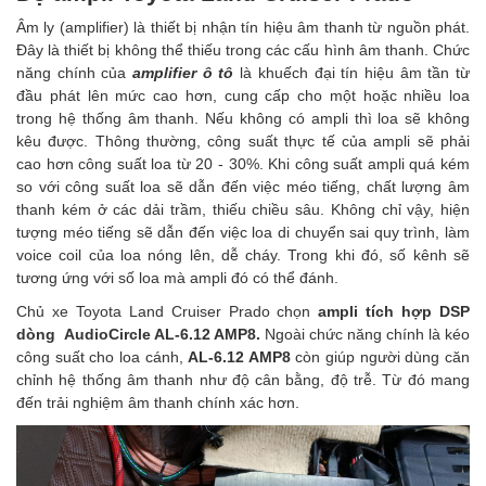
Âm ly (amplifier) là thiết bị nhận tín hiệu âm thanh từ nguồn phát.
Đây là thiết bị không thể thiếu trong các cấu hình âm thanh. Chức
năng chính của
amplifier ô tô
là khuếch đại tín hiệu âm tần từ
đầu phát lên mức cao hơn, cung cấp cho một hoặc nhiều loa
trong hệ thống âm thanh. Nếu không có ampli thì loa sẽ không
kêu được. Thông thường, công suất thực tế của ampli sẽ phải
cao hơn công suất loa từ 20 - 30%. Khi công suất ampli quá kém
so với công suất loa sẽ dẫn đến việc méo tiếng, chất lượng âm
thanh kém ở các dải trầm, thiếu chiều sâu. Không chỉ vậy, hiện
tượng méo tiếng sẽ dẫn đến việc loa di chuyển sai quy trình, làm
voice coil của loa nóng lên, dễ cháy. Trong khi đó, số kênh sẽ
tương ứng với số loa mà ampli đó có thể đánh.
Chủ xe Toyota Land Cruiser Prado chọn
ampli tích hợp DSP
dòng AudioCircle AL-6.12 AMP8
.
Ngoài chức năng chính là kéo
công suất cho loa cánh,
AL-6.12 AMP8
còn giúp người dùng căn
chỉnh hệ thống âm thanh như độ cân bằng, độ trễ. Từ đó mang
đến trải nghiệm âm thanh chính xác hơn.