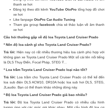
thanh xe hơi
Đăng ký theo dõi kênh
YouTube OtoPro
tổng hợp đồ chơi
xe hơi
Like fanpage
OtoPro Car Audio Tuning
Tham gia group
facebook
chia sẻ thảo luận về âm thanh
xe hơi
Câu hỏi thường gặp về độ loa Toyota Land Cruiser Prado
* Nên độ loa cánh gì cho Toyota Land Cruiser Prado?
Trả lời:
Hiện nay có rất nhiều thương hiệu loa cánh phù hợp với
không gian xe Toyota Land Cruiser Prado Một số cái tên nổi tiếng
là DLS Thụy Điển, Focal Pháp, STEG Ý...
* Loa trầm Toyota Land Cruiser Prado loại nào tốt?
Trả lời:
Loa trầm cho Toyota Land Cruiser Prado có thể kể đến
loa sub điện DLS ACW10, DR10A hoặc loa sub hơi DLS, STEG,
JLaudio. Bạn có thể tham khảo những dòng này.
* Độ loa Toyota Land Cruiser Prado giá bao nhiêu?
Trả lời:
Độ loa Toyota Land Cruiser Prado có nhiều cấu hình
tương ứng với các mức giá khác nhau. Một cấu hình độ loa cơ