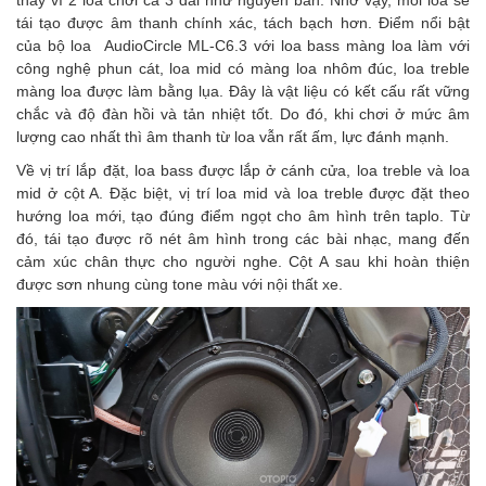
thay vì 2 loa chơi cả 3 dải như nguyên bản. Nhờ vậy, mỗi loa sẽ
tái tạo được âm thanh chính xác, tách bạch hơn. Điểm nổi bật
của bộ loa AudioCircle ML-C6.3 với loa bass màng loa làm với
công nghệ phun cát, loa mid có màng loa nhôm đúc, loa treble
màng loa được làm bằng lụa. Đây là vật liệu có kết cấu rất vững
chắc và độ đàn hồi và tản nhiệt tốt. Do đó, khi chơi ở mức âm
lượng cao nhất thì âm thanh từ loa vẫn rất ấm, lực đánh mạnh.
Về vị trí lắp đặt, loa bass được lắp ở cánh cửa, loa treble và loa
mid ở cột A. Đặc biệt, vị trí loa mid và loa treble được đặt theo
hướng loa mới, tạo đúng điểm ngọt cho âm hình trên taplo. Từ
đó, tái tạo được rõ nét âm hình trong các bài nhạc, mang đến
cảm xúc chân thực cho người nghe. Cột A sau khi hoàn thiện
được sơn nhung cùng tone màu với nội thất xe.