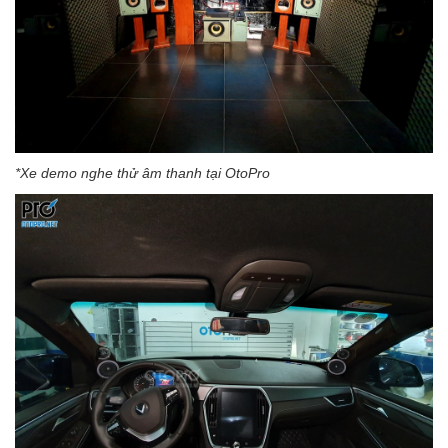
*Xe demo nghe thử âm thanh tại OtoPro