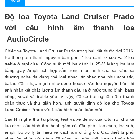
Mô tả
Độ loa Toyota Land Cruiser Prado
với cấu hình âm thanh loa
AudioCircle
Chiếc xe Toyota Land Cruiser Prado
trong bài viết thuộc đời 2016.
Hệ thống âm thanh nguyên bản gồm 4 loa cánh ở cửa và 2 loa
treble ở tapi cửa. Công suất mỗi loa cánh là 25W. Màng loa làm
bằng giấy. Ampli tích hợp sẵn trong màn hình của xe. Chủ xe
thường nghe đa dạng thể loại nhạc, từ nhạc nhẹ như acoustic,
ballad đến nhạc mạnh như deep house. Với loa nguyên bản thì
anh nhận xét chất lượng âm thanh đầu ra ở mức trung bình, bass
nông, vocal và treble yếu. Vì vậy, để có trải nghiệm âm thanh
chân thực và thư giãn hơn, anh quyết định độ loa cho Toyota
Land Cruiser Prado
với 1 cấu hình hoàn toàn mới.
Sau khi nghe thử tại phòng test và xe demo của OtoPro, chủ xe
lựa chọn cấu hình âm thanh gồm có: đầu phát, loa cánh, loa sub,
ampli, bộ xử lý tín hiệu và cách âm chống ồn. Các thiết bị phối
ghép ăn nhập với nhau để cùng tạo nên chất lượng hoàn hảo