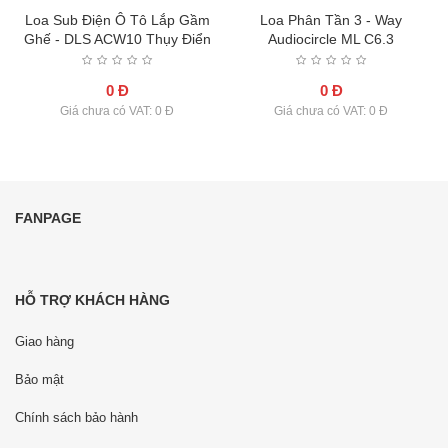
-
Loa Sub Điện Ô Tô Lắp Gầm
Loa Phân Tần 3 - Way
Ghế - DLS ACW10 Thụy Điển
Audiocircle ML C6.3
0 Đ
0 Đ
Giá chưa có VAT: 0 Đ
Giá chưa có VAT: 0 Đ
FANPAGE
HỖ TRỢ KHÁCH HÀNG
Giao hàng
Bảo mật
Chính sách bảo hành