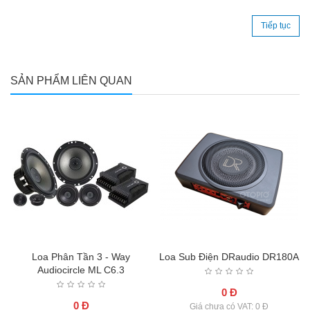
Tiếp tục
SẢN PHẨM LIÊN QUAN
A
Loa Phân Tần 3 - Way
Loa Sub Điện DRaudio DR180A
Audiocircle ML C6.3
0 Đ
0 Đ
Giá chưa có VAT: 0 Đ