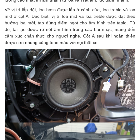
lượng cao nhất thì âm thanh từ loa vẫn rất ấm, lực đánh mạnh.
Về vị trí lắp đặt, loa bass được lắp ở cánh cửa, loa treble và loa
mid ở cột A. Đặc biệt, vị trí loa mid và loa treble được đặt theo
hướng loa mới, tạo đúng điểm ngọt cho âm hình trên taplo. Từ
đó, tái tạo được rõ nét âm hình trong các bài nhạc, mang đến
cảm xúc chân thực cho người nghe. Cột A sau khi hoàn thiện
được sơn nhung cùng tone màu với nội thất xe.