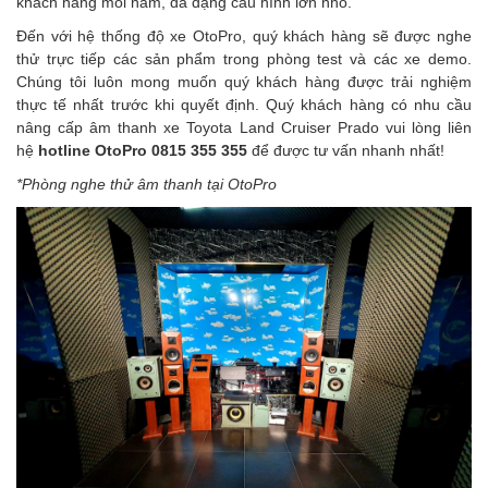
khách hàng mỗi năm, đa dạng cấu hình lớn nhỏ.
Đến với hệ thống độ xe OtoPro, quý khách hàng sẽ được nghe
thử trực tiếp các sản phẩm trong phòng test và các xe demo.
Chúng tôi luôn mong muốn quý khách hàng được trải nghiệm
thực tế nhất trước khi quyết định. Quý khách hàng có nhu cầu
nâng cấp âm thanh xe Toyota Land Cruiser Prado
vui lòng liên
hệ
hotline
OtoPro 0815 355 355
để được tư vấn nhanh nhất!
*Phòng nghe thử âm thanh tại OtoPro