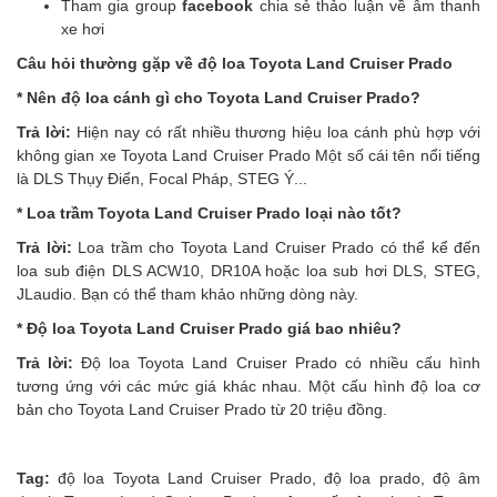
Tham gia group
facebook
chia sẻ thảo luận về âm thanh
xe hơi
Câu hỏi thường gặp về độ loa Toyota Land Cruiser Prado
* Nên độ loa cánh gì cho Toyota Land Cruiser Prado?
Trả lời:
Hiện nay có rất nhiều thương hiệu loa cánh phù hợp với
không gian xe Toyota Land Cruiser Prado Một số cái tên nổi tiếng
là DLS Thụy Điển, Focal Pháp, STEG Ý...
* Loa trầm Toyota Land Cruiser Prado loại nào tốt?
Trả lời:
Loa trầm cho Toyota Land Cruiser Prado có thể kể đến
loa sub điện DLS ACW10, DR10A hoặc loa sub hơi DLS, STEG,
JLaudio. Bạn có thể tham khảo những dòng này.
* Độ loa Toyota Land Cruiser Prado giá bao nhiêu?
Trả lời:
Độ loa Toyota Land Cruiser Prado có nhiều cấu hình
tương ứng với các mức giá khác nhau. Một cấu hình độ loa cơ
bản cho Toyota Land Cruiser Prado từ 20 triệu đồng.
Tag:
độ loa Toyota Land Cruiser Prado
,
độ loa prado
,
độ âm