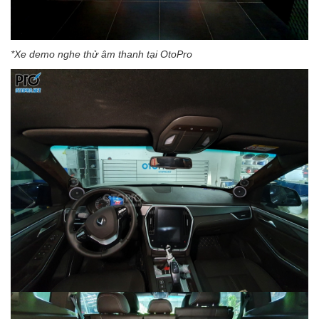
*Xe demo nghe thử âm thanh tại OtoPro