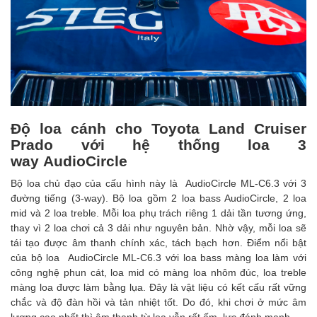
Độ loa cánh cho Toyota Land Cruiser
Prado với hệ thống loa 3
way AudioCircle
Bộ loa chủ đạo của cấu hình này là AudioCircle ML-C6.3 với 3
đường tiếng (3-way). Bộ loa gồm 2 loa bass AudioCircle, 2 loa
mid và 2 loa treble. Mỗi loa phụ trách riêng 1 dải tần tương ứng,
thay vì 2 loa chơi cả 3 dải như nguyên bản. Nhờ vậy, mỗi loa sẽ
tái tạo được âm thanh chính xác, tách bạch hơn. Điểm nổi bật
của bộ loa AudioCircle ML-C6.3 với loa bass màng loa làm với
công nghệ phun cát, loa mid có màng loa nhôm đúc, loa treble
màng loa được làm bằng lụa. Đây là vật liệu có kết cấu rất vững
chắc và độ đàn hồi và tản nhiệt tốt. Do đó, khi chơi ở mức âm