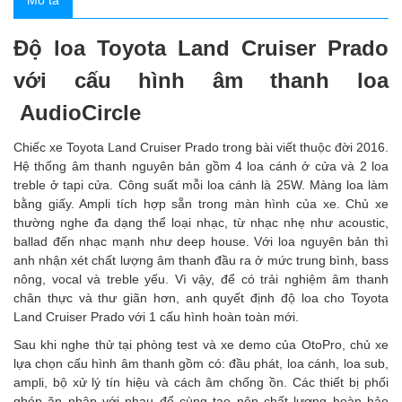
Mô tả
Độ loa Toyota Land Cruiser Prado
với cấu hình âm thanh loa
AudioCircle
Chiếc xe Toyota Land Cruiser Prado
trong bài viết thuộc đời 2016.
Hệ thống âm thanh nguyên bản gồm 4 loa cánh ở cửa và 2 loa
treble ở tapi cửa. Công suất mỗi loa cánh là 25W. Màng loa làm
bằng giấy. Ampli tích hợp sẵn trong màn hình của xe. Chủ xe
thường nghe đa dạng thể loại nhạc, từ nhạc nhẹ như acoustic,
ballad đến nhạc mạnh như deep house. Với loa nguyên bản thì
anh nhận xét chất lượng âm thanh đầu ra ở mức trung bình, bass
nông, vocal và treble yếu. Vì vậy, để có trải nghiệm âm thanh
chân thực và thư giãn hơn, anh quyết định độ loa cho Toyota
Land Cruiser Prado
với 1 cấu hình hoàn toàn mới.
Sau khi nghe thử tại phòng test và xe demo của OtoPro, chủ xe
lựa chọn cấu hình âm thanh gồm có: đầu phát, loa cánh, loa sub,
ampli, bộ xử lý tín hiệu và cách âm chống ồn. Các thiết bị phối
ghép ăn nhập với nhau để cùng tạo nên chất lượng hoàn hảo