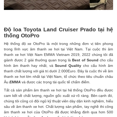
Độ loa Toyota Land Cruiser Prado tại hệ
thống OtoPro
Hệ thống độ xe OtoPro là một trong những đơn vị tiên phong
trong lĩnh vực âm thanh xe hơi tại Việt Nam. Tại cuộc thi âm
thanh xe hơi Việt Nam EMMA Vietnam 2019, 2022 chúng tôi đã
giành được 2 giải thưởng quan trọng là
Best of Sound
cho cấu
hình âm thanh hay nhất, và
Sound Quality
cho cấu hình âm
thanh chất lượng với giá trị dưới 2.000Euro. Đây là cuộc thi về âm
thanh xe hơi lớn nhất tại Việt Nam, tổ chức theo tiêu chuẩn châu
Âu
EMMA
và được các trọng tài quốc tế chấm điểm.
Tất cả sản phẩm âm thanh xe hơi tại hệ thống OtoPro đều được
cam kết về chất lượng, nguồn gốc xuất xứ rõ ràng. Bên cạnh đó,
chúng tôi cũng có đội ngũ kỹ thuật viên dày dặn kinh nghiệm, hiểu
sâu về âm thanh xe hơi. Chất lượng sản phẩm, tay nghề thi công
âm thanh xe hơi của OtoPro đã được khẳng định qua hơn 500