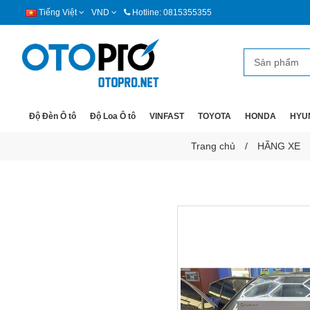
Tiếng Việt
VND
Hotline: 0815355355
Độ Đèn Ô tô
Độ Loa Ô tô
VINFAST
TOYOTA
HONDA
HYU
Trang chủ
HÃNG XE