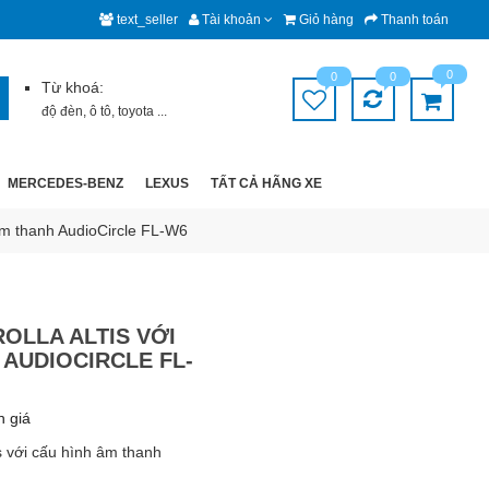
text_seller
Tài khoản
Giỏ hàng
Thanh toán
0
0
0
Từ khoá:
độ đèn
,
ô tô
,
toyota
...
MERCEDES-BENZ
LEXUS
TẤT CẢ HÃNG XE
 âm thanh AudioCircle FL-W6
OLLA ALTIS VỚI
 AUDIOCIRCLE FL-
h giá
is với cấu hình âm thanh