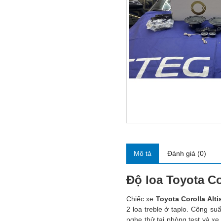
Mô tả
Đánh giá (0)
Độ loa Toyota Co
Chiếc xe
Toyota Corolla Alti
2 loa treble ở taplo. Công su
nghe thử tại phòng test và x