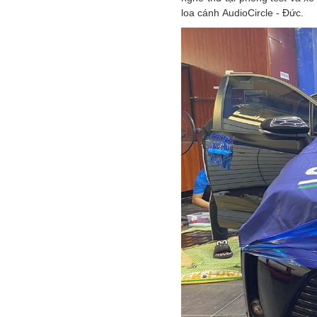
loa cánh AudioCircle - Đức.