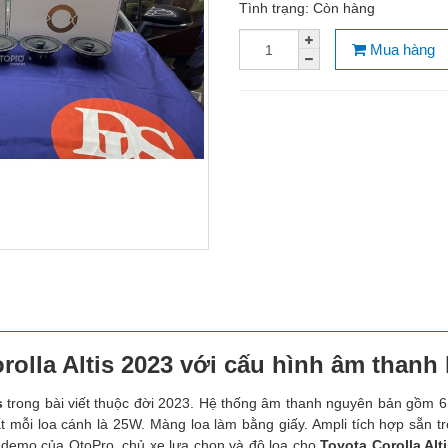
Tình trạng:
Còn hàng
Mua hàng
rolla Altis 2023 với cấu hình âm thanh 
s
trong bài viết thuộc đời 2023. Hệ thống âm thanh nguyên bản gồm 6 
ất mỗi loa cánh là 25W. Màng loa làm bằng giấy. Ampli tích hợp sẵn 
e demo của OtoPro, chủ xe lựa chọn và độ loa cho
Toyota Corolla Alt