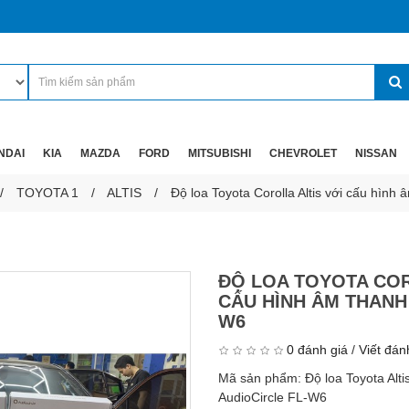
NDAI
KIA
MAZDA
FORD
MITSUBISHI
CHEVROLET
NISSAN
TOYOTA 1
ALTIS
Độ loa Toyota Corolla Altis với cấu hình
ĐỘ LOA TOYOTA COR
CẤU HÌNH ÂM THANH
W6
0 đánh giá
/
Viết đán
Mã sản phẩm:
Độ loa Toyota Alt
AudioCircle FL-W6