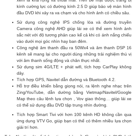
xem là khá rộng và thoải mái. Trên bề mặt được trang bị
kính cường lực có đường kính 2.5 D giúp bảo vệ màn hình
đầu DVD khi xảy ra va chạm và cho hình ảnh có chiều sâu.
Sử dụng công nghệ IPS chống lóa và đường truyền
Camera công nghệ AHD giúp lái xe có thể xem hình ảnh
sắc nét với độ tương phản cao kể cả khi có ánh nắng chiếu
vào dưới mọi góc nhìn hay ban đêm.
Công nghệ âm thanh đầu ra 50Wx4 và âm thanh DSP 16
kênh sẽ mang lại cho người dùng những trải nghiệm thú vị
với âm thanh sống động và chân thực nhất.
Sử dụng sim 4G/LTE + phát wifi, tích hợp CarPlay không
dây.
Tích hợp GPS, Navitel dẫn đường và Bluetooth 4.2.
Hỗ trợ điều khiển bằng giọng nói, ra lệnh nghe nhạc trên
Zing/YouTube, dẫn dường bằng Vietmap/Navitel/Google
Map theo câu lệnh lựa chọn , Vov giao thông… giúp lái xe
có thể sử dụng đầu DVD tập trung nhìn đường.
Tích hợp Smart Tivi với hơn 100 kênh HD không cần qua
ứng dụng VTV Go, giúp bạn có thể có thêm nhiều lựa chọn
giải trí hơn.