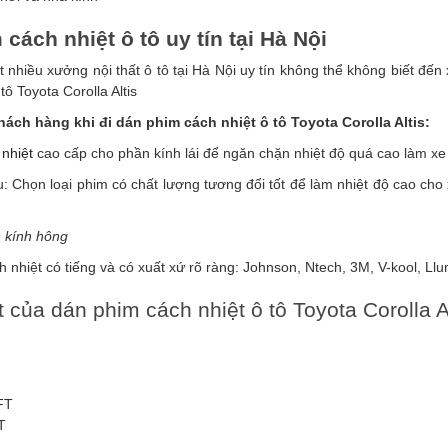
 cách nhiệt ô tô uy tín tại Hà Nội
ất nhiều xưởng nội thất ô tô tại Hà Nội uy tín không thể không biết đến
tô Toyota Corolla Altis
hách hàng khi đi dán phim cách nhiệt ô tô
Toyota Corolla Altis:
nhiệt
cao cấp cho phần kính lái để ngăn chặn nhiệt độ quá cao làm xe n
u: Chọn loại phim có chất lượng tương đối tốt để làm nhiệt độ cao cho 
 kính hông
nhiệt có tiếng và có xuất xứ rõ ràng: Johnson,
Ntech,
3M, V-kool, Llu
 của dán phim cách nhiệt ô tô Toyota Corolla A
FT
T