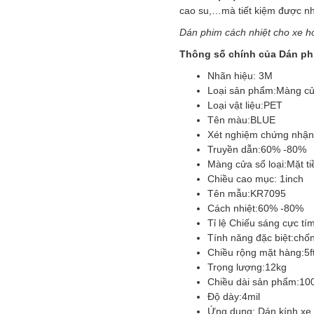
cao su,…mà tiết kiệm được nhi
Dán phim cách nhiệt cho xe hơi
Thông số chính của Dán phim
Nhãn hiệu: 3M
Loại sản phẩm:
Màng cử
Loại vật liệu:
PET
Tên màu:
BLUE
Xét nghiệm chứng nhận
Truyền dẫn:
60% -80%
Màng cửa sổ loại:
Mặt ti
Chiều cao mục: 1
inch
Tên mẫu:
KR7095
Cách nhiệt:
60% -80%
Tỉ lệ Chiếu sáng cực tím
Tính năng đặc biệt:
chốn
Chiều rộng mặt hàng:
5f
Trọng lượng:
12kg
Chiều dài sản phẩm:
100
Độ dày:
4mil
Ứng dụng: Dán kính xe 