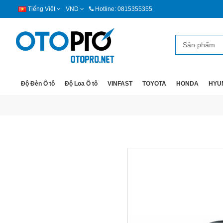
Tiếng Việt
VND
Hotline: 0815355355
Độ Đèn Ô tô
Độ Loa Ô tô
VINFAST
TOYOTA
HONDA
HYU