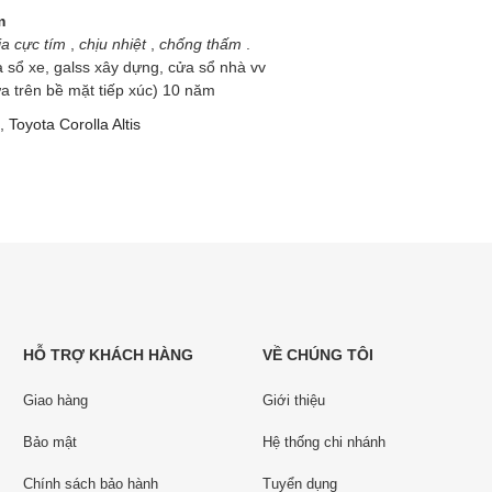
m
ia cực tím
,
chịu
nhiệt
,
chống thấm
.
 sổ xe, galss xây dựng, cửa sổ nhà vv
a trên bề mặt tiếp xúc) 10 năm
,
Toyota Corolla Altis
HỖ TRỢ KHÁCH HÀNG
VỀ CHÚNG TÔI
Giao hàng
Giới thiệu
Bảo mật
Hệ thống chi nhánh
Chính sách bảo hành
Tuyển dụng