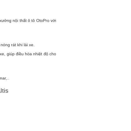
 xưởng nội thất ô tô OtoPro với
óng rát khi lái xe.
xe, giúp điều hòa nhiệt độ cho
mar,..
ltis