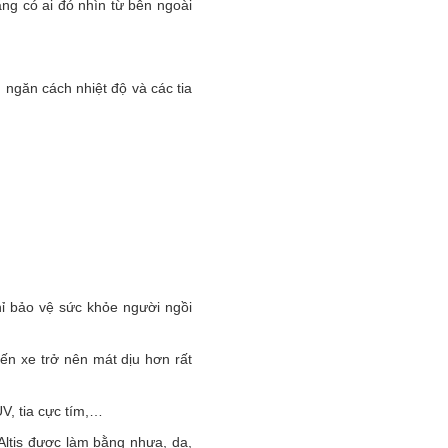
ng có ai đó nhìn từ bên ngoài
ngăn cách nhiệt độ và các tia
chỉ bảo vệ sức khỏe người ngồi
ến xe trở nên mát dịu hơn rất
V, tia cực tím,…
Altis được làm bằng nhựa, da,