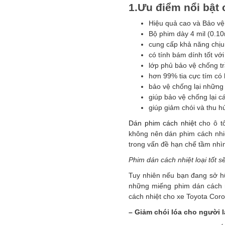
1.Ưu điểm nổi bật 
Hiệu quả cao và Bảo vệ
Bộ phim dày 4 mil (0.1
cung cấp khả năng chịu
có tính bám dính tốt với
lớp phủ bảo vệ chống t
hơn 99% tia cực tím có h
bảo vệ chống lại những 
giúp bảo vệ chống lại c
giúp giảm chói và thu h
Dán phim cách nhiệt
cho ô tô
không nên dán phim cách nhiệt
trong vấn đề hạn chế tầm nhì
Phim dán cách nhiệt loại tốt s
Tuy nhiên nếu bạn đang sở hữu
những miếng phim dán cách n
cách nhiệt cho xe Toyota Coro
– Giảm chói lóa cho người l