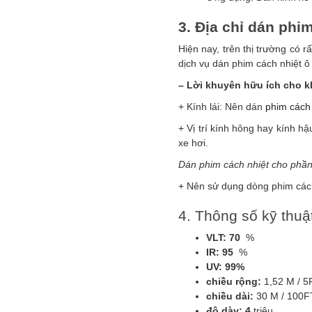
3. Địa chỉ dán phim
Hiện nay, trên thị trường có r
dịch vụ dán phim cách nhiệt ô 
–
Lời khuyên hữu ích cho k
+ Kính lái: Nên dán
phim cách 
+ Vị trí kính hông hay kính hậ
xe hơi.
Dán phim cách nhiệt cho phần
+
Nên sử dụng dòng phim cách 
4. Thông số kỹ thuật
VLT: 70
%
IR: 95
%
UV: 99%
chiều rộng:
1,52 M / 5
chiều dài:
30 M / 100F
độ dày: 4
triệu