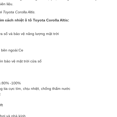
ên liệu.
 Toyota Corolla Altis.
 cách nhiệt ô tô Toyota Corolla Altis:
a sổ và bảo vệ năng lượng mặt trời
 bên ngoài:
Ce
ền bảo vệ mặt trời cửa sổ
:
80% -100%
g tia cực tím, chịu nhiệt, chống thấm nước
t
ft
hơi và nhà kính