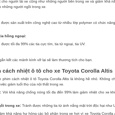
t cho người lái xe cũng như những người bên trong xe và giảm khả nă
ho những người ngồi trong xe.
 được sản xuất trên công nghệ cao từ nhiều lớp polymer có chức năng 
tia hồng ngoại:
ược tối đa 99% các tia cực tím, tia tử ngoại, tia UV.
gắn kết các mảnh kính vỡ lại sẽ làm thương tích cho bạn.
m cách nhiệt ô tô cho xe
Toyota Corolla Altis
án phim cách nhiệt ô tô Toyota Corolla Altis là không hề nhỏ. Không 
iệc giảm tuổi thọ của nội thất trong xe.
:
Với khả năng chống nóng tối đa đến 99% làm giảm nhiệt cho xe khi
ồi trong xe:
Tránh được những tia từ ánh nắng mặt trời độc hại như U
ảm khả năng hư hỏng các bộ phận trong xe hơi vì xe Toyota Corolla 