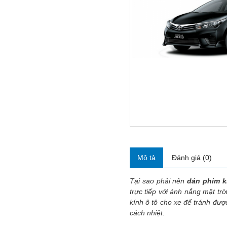
Mô tả
Đánh giá (0)
Tại sao phải nên
dán phim kí
trực tiếp với ánh nắng mặt tr
kính ô tô cho xe để tránh đượ
cách nhiệt.