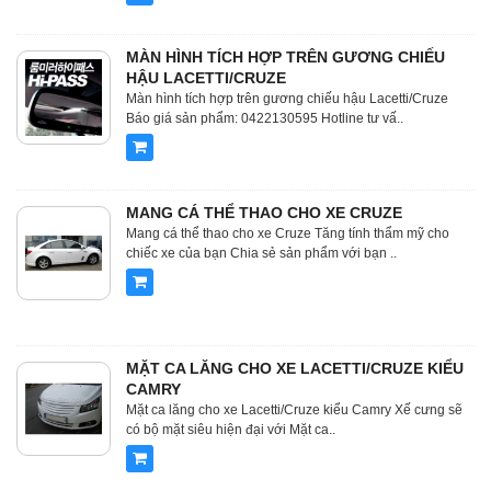
MÀN HÌNH TÍCH HỢP TRÊN GƯƠNG CHIẾU
HẬU LACETTI/CRUZE
Màn hình tích hợp trên gương chiếu hậu Lacetti/Cruze
Báo giá sản phẩm: 0422130595 Hotline tư vấ..
MANG CÁ THỂ THAO CHO XE CRUZE
Mang cá thể thao cho xe Cruze Tăng tính thẩm mỹ cho
chiếc xe của bạn Chia sẻ sản phẩm với bạn ..
MẶT CA LĂNG CHO XE LACETTI/CRUZE KIỂU
CAMRY
Mặt ca lăng cho xe Lacetti/Cruze kiểu Camry Xế cưng sẽ
có bộ mặt siêu hiện đại với Mặt ca..