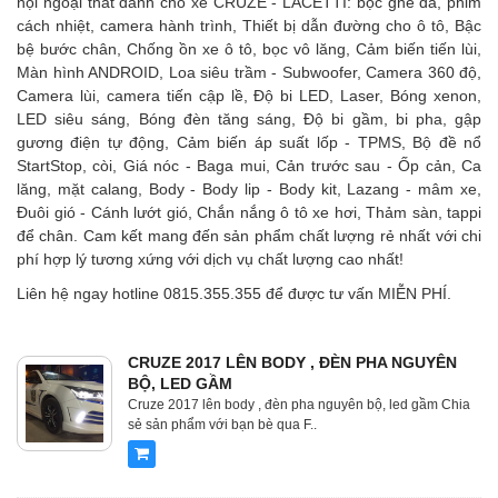
nội ngoại thất dành cho xe CRUZE - LACETTI: bọc ghế da, phim
cách nhiệt, camera hành trình, Thiết bị dẫn đường cho ô tô, Bậc
bệ bước chân, Chống ồn xe ô tô, bọc vô lăng, Cảm biến tiến lùi,
Màn hình ANDROID, Loa siêu trầm - Subwoofer, Camera 360 độ,
Camera lùi, camera tiến cập lề, Độ bi LED, Laser, Bóng xenon,
LED siêu sáng, Bóng đèn tăng sáng, Độ bi gầm, bi pha, gập
gương điện tự động, Cảm biến áp suất lốp - TPMS, Bộ đề nổ
StartStop, còi, Giá nóc - Baga mui, Cản trước sau - Ốp cản, Ca
lăng, mặt calang, Body - Body lip - Body kit, Lazang - mâm xe,
Đuôi gió - Cánh lướt gió, Chắn nắng ô tô xe hơi, Thảm sàn, tappi
để chân. Cam kết mang đến sản phẩm chất lượng rẻ nhất với chi
phí hợp lý tương xứng với dịch vụ chất lượng cao nhất!
Liên hệ ngay hotline 0815.355.355 để được tư vấn MIỄN PHÍ.
CRUZE 2017 LÊN BODY , ĐÈN PHA NGUYÊN
BỘ, LED GẦM
Cruze 2017 lên body , đèn pha nguyên bộ, led gầm Chia
sẻ sản phẩm với bạn bè qua F..