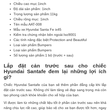
Chiều cao mục:
1inch
Độ dài sản phẩm: 1
inch
Trọng lượng sản phẩm:
11kg
Chiều rộng mục: 1
inch
Tên mẫu:
AAT-008
Mẫu xe:
Hyundai Santa Fe ix45
Kiểm tra chứng nhận bên ngoài:
Iso9001
Các tính năng đặc biệt:
Protection and Beautiful
Loại sản phẩm:
Bumpers
Loại sản phẩm:
Bumpers
Số lượng sản phẩm:
1 bộ (trước + sau)
Lắp đặt cản trước sau cho chiếc
Hyundai Santafe
đem lại những lợi ích
gì?
Chiếc
Hyundai Santafe của bạn sẽ thêm phần đẳng cấp
khi lắp
đặt cản trước sau. Không chỉ làm tăng vẻ đẹp sang trọng mà còn
tạo phong cách khỏe khoắn cho xế hộp của bạn.
Vì được làm từ những chất liệu tốt ở phần cản trước sau nên khả
năng chịu lực rất cao, giúp bảo vệ cho xe bạn được tốt hơn, ngay