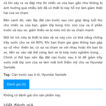
cả khi xảy ra va đập nhẹ thì chiếc xe của bạn gần như không bị
ảnh hưởng quá nhiều bởi đã có thiết bị này hỗ trợ làm giảm thiệt
hại của va chạm.
Bên cạnh đó, việc lắp đặt cản trước sau còn giúp tăng tuổi thọ
cho chiếc xe của bạn, giảm lớp bong tróc sơn của xe ở phần
trước và sau xe, giảm thiểu xe bị méo mó do va chạm mạnh.
Một lợi ích nữa là thiết bị bảo vệ xe này còn có khả năng chống
trầy xước cho xe tới 80%
.
Khi bạn tham gia giao thông
bạn gặp
sự cố như: thiên tai, có sự va chạm xe với nhau hoặc khi bạn lùi
xe, tiến xe vào vật thể cứng làm xe bị bóp méo nghiêm trọng,…
Chính vì thế bạn nên lắp đặt cản trước sau ô tô để giảm trầy
xước mất lớp sơn của xe làm mất tính thẩm mỹ cho xe Hyundai
Santafe.
Tag:
Cản trước sau ô tô
,
Hyundai Santafe
Đánh giá (0)
Không có đánh giá cho sản phẩm này.
Viết đánh giá