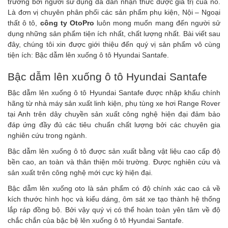
trường bởi người sử dụng đã dần nhận thức được giá trị của nó.
Là đơn vị chuyên phân phối các sản phẩm phụ kiện, Nội – Ngoại
thất ô tô,
công ty OtoPro
luôn mong muốn mang đến người sử
dụng những sản phẩm tiện ích nhất, chất lượng nhất. Bài viết sau
đây, chúng tôi xin được giới thiệu đến quý vị sản phẩm vô cùng
tiện ích:
Bậc dẫm lên xuống ô tô Hyundai Santafe.
Bậc dẫm lên xuống ô tô Hyundai Santafe
Bậc dẫm lên xuống ô tô Hyundai Santafe
được nhập khẩu chính
hãng từ nhà máy sản xuất linh kiện, phụ tùng xe hơi Range Rover
tại Anh trên dây chuyền sản xuất công nghệ hiện đại đảm bảo
đáp ứng đầy đủ các tiêu chuẩn chất lượng bởi các chuyên gia
nghiên cứu trong ngành.
Bậc dẫm lên xuống ô tô
được sản xuất bằng vật liệu cao cấp độ
bền cao, an toàn và thân thiện môi trường. Được nghiên cứu và
sản xuất trên công nghệ mới cực kỳ hiện đại.
Bậc dẫm lên xuống oto
là sản phẩm có độ chính xác cao cả về
kích thước hình học và kiểu dáng, ôm sát xe tạo thành hệ thống
lắp ráp đồng bộ. Bởi vậy quý vị có thể hoàn toàn yên tâm về độ
chắc chắn của
bậc bệ lên xuống ô tô Hyundai Santafe
.