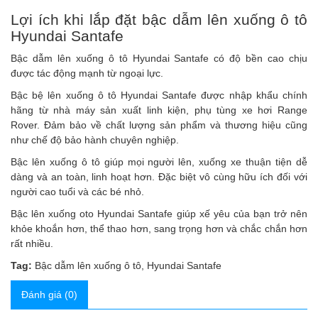
Lợi ích khi lắp đặt bậc dẫm lên xuống ô tô
Hyundai Santafe
Bậc dẫm lên xuống ô tô Hyundai Santafe
có độ bền cao chịu
được tác động mạnh từ ngoại lực.
Bậc bệ lên xuống ô tô Hyundai Santafe
được nhập khẩu chính
hãng từ nhà máy sản xuất linh kiện, phụ tùng xe hơi Range
Rover. Đảm bảo về chất lượng sản phẩm và thương hiệu cũng
như chế độ bảo hành chuyên nghiệp.
Bậc lên xuống ô tô
giúp mọi người lên, xuống xe thuận tiện dễ
dàng và an toàn, linh hoạt hơn. Đặc biệt vô cùng hữu ích đối với
người cao tuổi và các bé nhỏ.
Bậc lên xuống oto Hyundai Santafe
giúp xế yêu của bạn trở nên
khỏe khoắn hơn, thể thao hơn, sang trọng hơn và chắc chắn hơn
rất nhiều.
Tag:
Bậc dẫm lên xuống ô tô
,
Hyundai Santafe
Đánh giá (0)