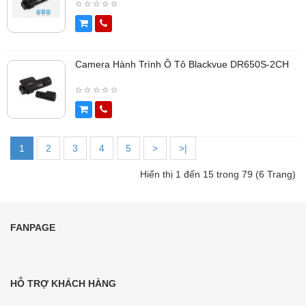
Camera Hành Trình Ô Tô Blackvue DR650S-2CH
1
2
3
4
5
>
>|
Hiển thị 1 đến 15 trong 79 (6 Trang)
FANPAGE
HỖ TRỢ KHÁCH HÀNG