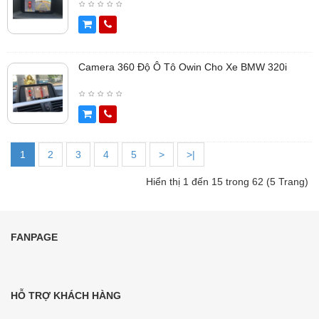
Camera 360 Độ Ô Tô Owin Cho Xe BMW 320i
1
2
3
4
5
>
>|
Hiển thị 1 đến 15 trong 62 (5 Trang)
FANPAGE
HỖ TRỢ KHÁCH HÀNG