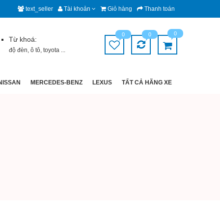
text_seller
Tài khoản
Giỏ hàng
Thanh toán
0
0
0
Từ khoá:
độ đèn
,
ô tô
,
toyota
...
NISSAN
MERCEDES-BENZ
LEXUS
TẤT CẢ HÃNG XE