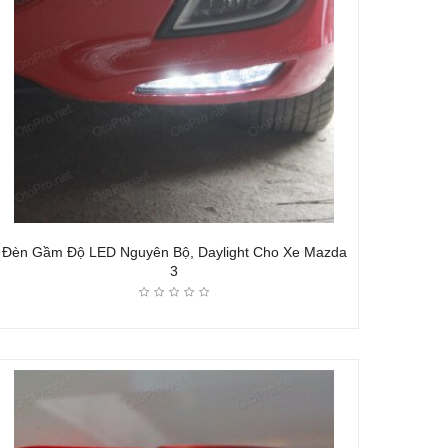
Đèn Gầm Độ LED Nguyên Bộ, Daylight Cho Xe Mazda
3