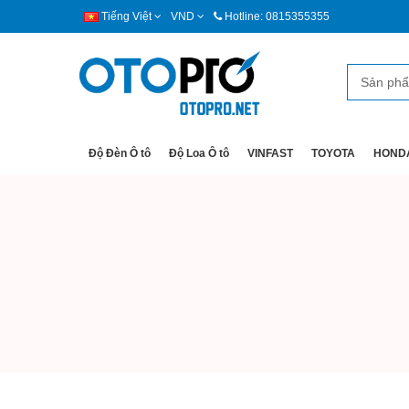
Tiếng Việt
VND
Hotline: 0815355355
Độ Đèn Ô tô
Độ Loa Ô tô
VINFAST
TOYOTA
HOND