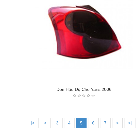
Đèn Hậu Độ Cho Yaris 2006
|<
<
3
4
5
6
7
>
>|