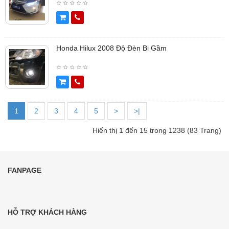
Honda Hilux 2008 Độ Đèn Bi Gầm
1
2
3
4
5
>
>|
Hiển thị 1 đến 15 trong 1238 (83 Trang)
FANPAGE
HỖ TRỢ KHÁCH HÀNG