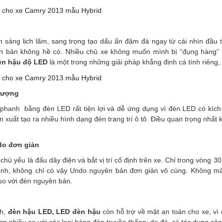
 sáng lịch lãm, sang trọng tạo dấu ấn đậm đà ngay từ cái nhìn đầu t
 bản không hề có. Nhiều chủ xe không muốn mình bị “đụng hàng” b
èn hậu độ LED
là một trong những giải pháp khẳng định cá tính riêng,
 lượng
i, phanh bằng đèn LED rất tiện lợi và dễ ứng dụng vì đèn LED có kí
 xuất tạo ra nhiều hình dạng đèn trang trí ô tô. Điều quan trọng nhất
do đơn giản
chủ yếu là đấu dây điện và bắt vị trí cố định trên xe. Chỉ trong vòng 
nh, không chỉ có vậy Undo nguyên bản đơn giản vô cùng. Không mấ
 so với đèn nguyên bản.
ch,
đèn hậu LED, LED đèn hậu
còn hỗ trợ về mặt an toàn cho xe, vì 
n nhiều so với các loại bóng đèn truyền thống; do đó, có tác dụng cả