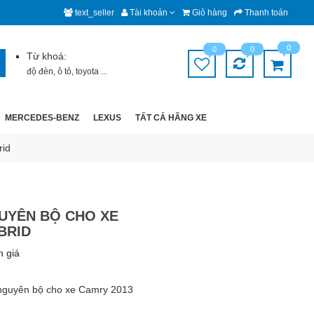
text_seller
Tài khoản
Giỏ hàng
Thanh toán
0
0
0
Từ khoá:
độ đèn
,
ô tô
,
toyota
...
MERCEDES-BENZ
LEXUS
TẤT CẢ HÃNG XE
rid
UYÊN BỘ CHO XE
BRID
h giá
nguyên bộ cho xe Camry 2013