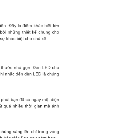
iên. Đây là điểm khác biệt lớn
ởi những thiết kế chung cho
 sự khác biệt cho chủ xế.
ch thước nhỏ gọn. Đèn LED cho
 khi nhắc đến đèn LED là chúng
30 phút bạn đã có ngay một diện
t quá nhiều thời gian mà ánh
chúng sáng lên chỉ trong vòng
nh báo tài xế xe sau sớm hơn.