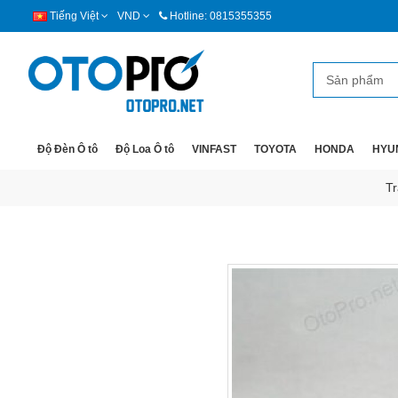
Tiếng Việt
VND
Hotline: 0815355355
Độ Đèn Ô tô
Độ Loa Ô tô
VINFAST
TOYOTA
HONDA
HYU
Tr