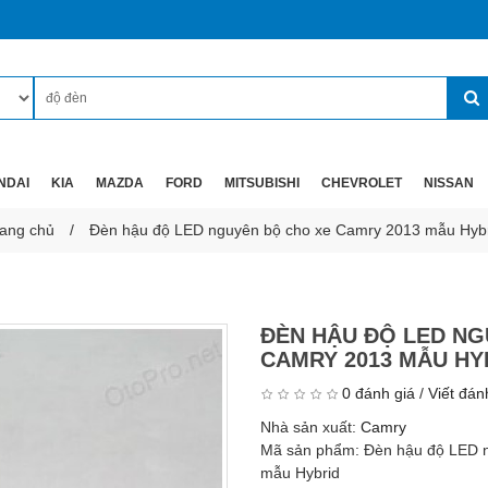
NDAI
KIA
MAZDA
FORD
MITSUBISHI
CHEVROLET
NISSAN
ang chủ
Đèn hậu độ LED nguyên bộ cho xe Camry 2013 mẫu Hyb
ĐÈN HẬU ĐỘ LED NG
CAMRY 2013 MẪU HY
0 đánh giá
/
Viết đán
Nhà sản xuất:
Camry
Mã sản phẩm:
Đèn hậu độ LED 
mẫu Hybrid