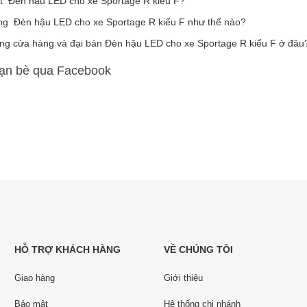
ất Đèn hậu LED cho xe Sportage R kiểu F?
ãng Đèn hậu LED cho xe Sportage R kiểu F như thế nào?
ng cửa hàng và đại bán Đèn hậu LED cho xe Sportage R kiểu F ở đâu
bạn bè qua Facebook
HỖ TRỢ KHÁCH HÀNG
VỀ CHÚNG TÔI
Giao hàng
Giới thiệu
Bảo mật
Hệ thống chi nhánh