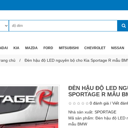
NDAI
KIA
MAZDA
FORD
MITSUBISHI
CHEVROLET
NISSAN
rang chủ
Đèn hậu độ LED nguyên bộ cho Kia Sportage R mẫu B
ĐÈN HẬU ĐỘ LED NG
SPORTAGE R MẪU 
0 đánh giá
/
Viết đán
Nhà sản xuất:
SPORTAGE
Mã sản phẩm:
Đèn hậu độ LED n
mẫu BMW