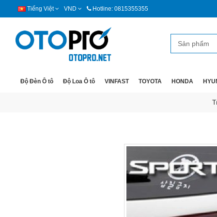
Tiếng Việt
VND
Hotline: 0815355355
Độ Đèn Ô tô
Độ Loa Ô tô
VINFAST
TOYOTA
HONDA
HYU
T