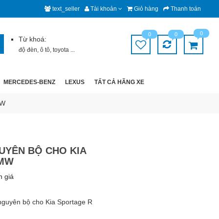
text_seller
Tài khoản
Giỏ hàng
Thanh toán
0
0
0
Từ khoá:
độ đèn
,
ô tô
,
toyota
...
MERCEDES-BENZ
LEXUS
TẤT CẢ HÃNG XE
MW
UYÊN BỘ CHO KIA
BMW
h giá
guyên bộ cho Kia Sportage R