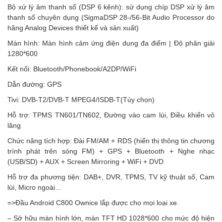
Bộ xử lý âm thanh số (DSP 6 kênh): sử dụng chíp DSP xử lý âm
thanh số chuyên dụng (SigmaDSP 28-/56-Bit Audio Processor do
hãng Analog Devices thiết kế và sản xuất)
Màn hình: Màn hình cảm ứng điện dung đa điểm | Độ phân giải
1280*600
Kết nối: Bluetooth/Phonebook/A2DP/WiFi
Dẫn đường: GPS
Tivi: DVB-T2/DVB-T MPEG4/ISDB-T(Tùy chọn)
Hỗ trợ: TPMS TN601/TN602, Đường vào cam lùi, Điều khiển vô
lăng
Chức năng tích hợp: Đài FM/AM + RDS (hiển thị thông tin chương
trình phát trên sóng FM) + GPS + Bluetooth + Nghe nhạc
(USB/SD) + AUX + Screen Mirroring + WiFi + DVD
Hỗ trợ đa phương tiện: DAB+, DVR, TPMS, TV kỹ thuật số, Cam
lùi, Micro ngoài…
=>Đầu Android C800 Ownice lắp được cho mọi loại xe.
– Sở hữu màn hình lớn, màn TFT HD 1028*600 cho mức độ hiện