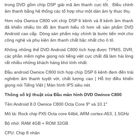
trong DVD gồm chíp DSP giải mã âm thanh cực tốt. Điều chỉnh
âm thanh bằng hệ thống các tổ hợp như một dàn âm ly thực thụ.
Hơn nữa Ownice C800 với chíp DSP 6 kênh và 8 kênh âm thanh
đã khiến nhiều tín đồ âm thanh hiểu rõ hơn về sản phẩm DVD
Android cao cấp. Dòng sản phẩm này chính là bước tiến mới cho
công nghệ và phụ kiện âm thanh chất bậc nhất cho ô tô.
Không những thế DVD Android C800 tích hợp được TPMS, DVR,
các phần mềm nghe giọng nói tiếng việt cực chất đã làm hài lòng
rất nhiều những khách hàng khó tính nhất.
Đầu android Ownice C800 tích hợp chíp DSP 6 kênh đem đến trải
nghiệm âm thanh tuyệt vời, chất lượng cao | Hỗ trợ điều khiển
giọng nói Tiếng Việt | Màn hình IPS siêu nét.
Thông số kỹ thuật của Đầu màn hình DVD Owince C800
Tên:Android 8.0 Ownice C800 Octa Core 9″ và 10.1″
Mô tả: Rock chip PX5 Octa core 64bit, ARM cortex-A53, 1.5GHz
Bộ nhớ: RAM 4GB + ROM 32GB
CPU: Chip 8 nhân