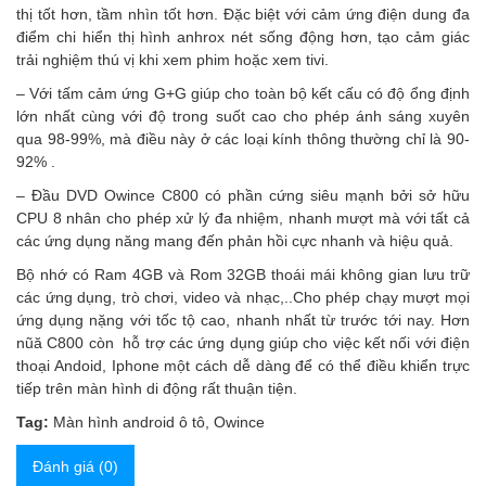
thị tốt hơn, tầm nhìn tốt hơn. Đặc biệt với cảm ứng điện dung đa
điểm chi hiển thị hình anhrox nét sống động hơn, tạo cảm giác
trải nghiệm thú vị khi xem phim hoặc xem tivi.
– Với tấm cảm ứng G+G giúp cho toàn bộ kết cấu có độ ổng định
lớn nhất cùng với độ trong suốt cao cho phép ánh sáng xuyên
qua 98-99%, mà điều này ở các loại kính thông thường chỉ là 90-
92% .
– Đầu DVD Owince C800 có phần cứng siêu mạnh bởi sở hữu
CPU 8 nhân cho phép xử lý đa nhiệm, nhanh mượt mà với tất cả
các ứng dụng năng mang đến phản hồi cực nhanh và hiệu quả.
Bộ nhớ có Ram 4GB và Rom 32GB thoái mái không gian lưu trữ
các ứng dụng, trò chơi, video và nhạc,..Cho phép chạy mượt mọi
ứng dụng nặng với tốc tộ cao, nhanh nhất từ trước tới nay. Hơn
nũă C800 còn hỗ trợ các ứng dụng giúp cho việc kết nối với điện
thoại Andoid, Iphone một cách dễ dàng để có thể điều khiển trực
tiếp trên màn hình di động rất thuận tiện.
Tag:
Màn hình android ô tô
,
Owince
Đánh giá (0)