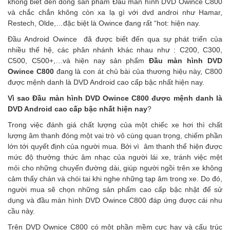
không biết đến dòng sản phẩm Đầu màn hình DVD Owince C800
và chắc chắn không còn xa lạ gì với dvd androi như Hamar,
Restech, Olde,…đặc biệt là Owince đang rất “hot: hiện nay.
Đầu Android Owince đã được biết đến qua sự phát triển của
nhiều thế hệ, các phân nhánh khác nhau như : C200, C300,
C500, C500+,…và hiện nay sản phẩm
Đầu màn hình DVD
Owince C800
đang là con át chủ bài của thương hiệu này, C800
được mệnh danh là DVD Android cao cấp bậc nhất hiện nay.
Vì sao Đầu màn hình DVD Owince C800 được mệnh danh là
DVD Android cao cấp bậc nhất hiện nay
?
Trong việc đánh giá chất lượng của một chiếc xe hơi thì chất
lượng âm thanh đóng một vai trò vô cùng quan trọng, chiếm phần
lớn tới quyết định của người mua. Bởi vì âm thanh thể hiện được
mức độ thưởng thức âm nhạc của người lái xe, tránh việc mệt
mỏi cho những chuyến đường dài, giúp người ngồi trên xe không
cảm thấy chán và chói tai khi nghe những tạp âm trong xe. Do đó,
người mua sẽ chọn những sản phẩm cao cấp bậc nhật để sử
dụng và
đầu màn hình DVD Owince
C800 đáp ứng được cái nhu
cầu này.
Trên DVD Ownice C800 có một phần mềm cực hay và cấu trúc