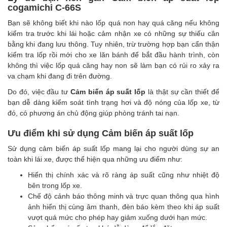
cogamichi C-66S
Bạn sẽ không biết khi nào lốp quá non hay quá căng nếu không
kiểm tra trước khi lái hoặc cảm nhận xe có những sự thiếu cân
bằng khi đang lưu thông. Tuy nhiên, trừ trường hợp bạn cẩn thận
kiểm tra lốp rồi mới cho xe lăn bánh để bắt đầu hành trình, còn
không thì việc lốp quá căng hay non sẽ làm bạn có rủi ro xảy ra
va chạm khi đang đi trên đường.
Do đó, việc đầu tư
Cảm biến áp suất lốp
là thật sự cần thiết để
bạn dễ dàng kiểm soát tình trạng hơi và độ nóng của lốp xe, từ
đó, có phương án chủ động giúp phòng tránh tai nạn.
Ưu điểm khi sử dụng Cảm biến áp suất lốp
Sử dụng
cảm biến áp suất lốp
mang lại cho người dùng sự an
toàn khi lái xe, được thể hiện qua những ưu điểm như:
Hiển thị chính xác và rõ ràng áp suất cũng như nhiệt độ
bên trong lốp xe.
Chế độ cảnh báo thông minh và trực quan thông qua hình
ảnh hiển thị cùng âm thanh, đèn báo kèm theo khi áp suất
vượt quá mức cho phép hay giảm xuống dưới hạn mức.