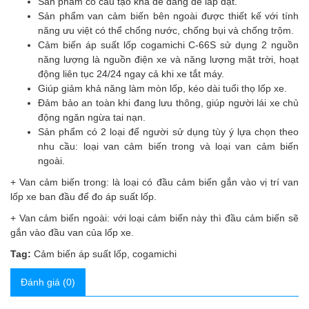
Sản phẩm có cấu tạo khá dễ dàng để lắp đặt.
Sản phẩm van cảm biến bên ngoài được thiết kế với tính
năng ưu việt có thể chống nước, chống bụi và chống trộm.
Cảm biến áp suất lốp cogamichi C-66S sử dụng 2 nguồn
năng lượng là nguồn điện xe và năng lượng mặt trời, hoạt
động liên tục 24/24 ngay cả khi xe tắt máy.
Giúp giảm khả năng làm mòn lốp, kéo dài tuổi thọ lốp xe.
Đảm bảo an toàn khi đang lưu thông, giúp người lái xe chủ
động ngăn ngừa tai nạn.
Sản phẩm có 2 loại để người sử dụng tùy ý lựa chọn theo
nhu cầu: loại van cảm biến trong và loại van cảm biến
ngoài.
+ Van cảm biến trong: là loại có đầu cảm biến gắn vào vị trí van
lốp xe ban đầu để đo áp suất lốp.
+ Van cảm biến ngoài: với loại cảm biến này thì đầu cảm biến sẽ
gắn vào đầu van của lốp xe.
Tag:
Cảm biến áp suất lốp
,
cogamichi
Đánh giá (0)