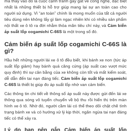
mà thay vào đó là cuộc cạnh tranh gay gắt về công nghệ, đặc biệt
nhất là những thiết bị hỗ trợ giúp mang lại sự an toàn cao cho
người sử dụng. Vì “an toàn” chính là mong muốn của tất cả người
tiêu dùng nên không lấy gì làm ngạc nhiên khi có nhiều sản phẩm
nội thất xe ô tô ra đời nhằm thỏa mãn tiêu chí này, và
Cảm biến
áp suất lốp cogamichi C-66S
là một trong số đó.
Cảm biến áp suất lốp cogamichi C-66S là
gì?
Hầu hết những người lái xe ô tô đều biết, khi bánh xe non (tức áp
suất lốp giảm) hay bánh quá căng cứng (áp suất cao vượt mức
quy định) thì sự cân bằng của xe không còn tốt và mất kiểm soát,
dễ dẫn đến tai nạn đáng tiếc.
Cảm biến áp suất lốp cogamichi
C-66S
là thiết bị giúp đo áp suất lốp nhờ van cảm biến.
Các thông tin chi tiết về thông số áp suất này được gửi đến lái xe
thông qua sóng vô tuyến chuyển về bộ thu rồi hiển thị trên màn
hình xe ô tô. Nhờ đó, người cầm lái có thể theo dõi chặt chẽ tình
trạng bánh xe và có hướng xử lý kịp thời, ngăn ngừa tai nạn đáng
tiếc có thể xảy ra.
Lý do bạn nên gắn Cảm biến áp suất lốp