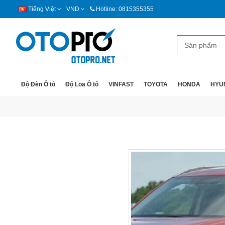
Tiếng Việt
VND
Hotline: 0815355355
Độ Đèn Ô tô
Độ Loa Ô tô
VINFAST
TOYOTA
HONDA
HYU