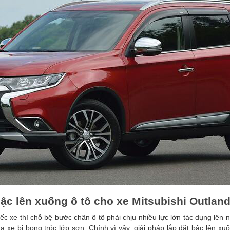
bậc lên xuống ô tô cho xe Mitsubishi Outlan
c xe thì chỗ bệ bước chân ô tô phải chịu nhiều lực lớn tác dụng lên nh
 xe bị bong tróc lớp sơn. Chính vì vậy, giải pháp lắp đặt bậc lên xuốn