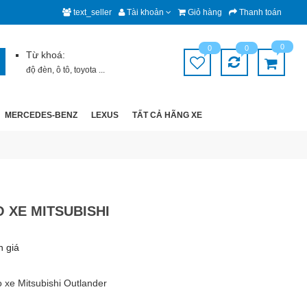
text_seller
Tài khoản
Giỏ hàng
Thanh toán
0
0
0
Từ khoá:
độ đèn
,
ô tô
,
toyota
...
MERCEDES-BENZ
LEXUS
TẤT CẢ HÃNG XE
 XE MITSUBISHI
h giá
 xe Mitsubishi Outlander