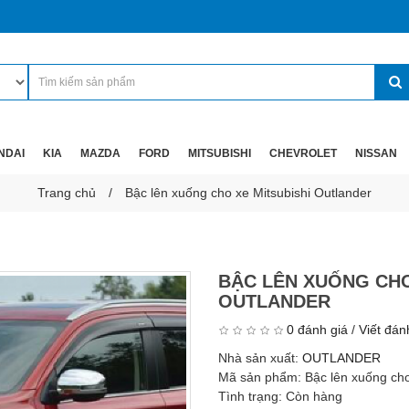
NDAI
KIA
MAZDA
FORD
MITSUBISHI
CHEVROLET
NISSAN
Trang chủ
Bậc lên xuống cho xe Mitsubishi Outlander
BẬC LÊN XUỐNG CHO
OUTLANDER
0 đánh giá
/
Viết đán
Nhà sản xuất:
OUTLANDER
Mã sản phẩm:
Bậc lên xuống cho
Tình trạng:
Còn hàng