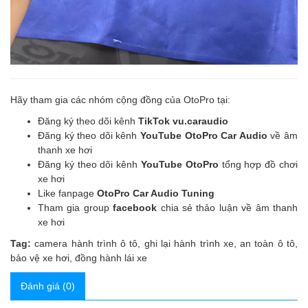
Hãy tham gia các nhóm cộng đồng của OtoPro tại:
Đăng ký theo dõi kênh
TikTok vu.caraudio
Đăng ký theo dõi kênh
YouTube OtoPro Car Audio
về âm
thanh xe hơi
Đăng ký theo dõi kênh
YouTube OtoPro
tổng hợp đồ chơi
xe hơi
Like fanpage
OtoPro Car Audio Tuning
Tham gia group
facebook
chia sẻ thảo luận về âm thanh
xe hơi
Tag:
camera hành trình ô tô
,
ghi lại hành trình xe
,
an toàn ô tô
,
bảo vệ xe hơi
,
đồng hành lái xe
Đánh giá (0)