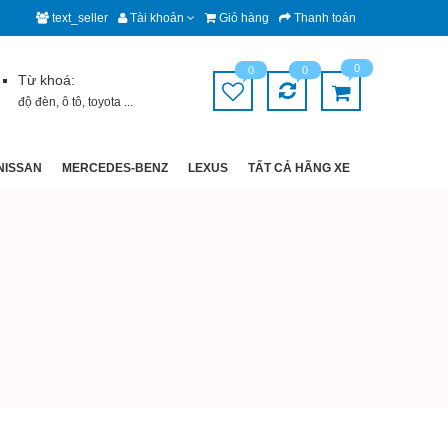
text_seller
Tài khoản
Giỏ hàng
Thanh toán
0
0
0
Từ khoá:
độ đèn
,
ô tô
,
toyota
...
NISSAN
MERCEDES-BENZ
LEXUS
TẤT CẢ HÃNG XE