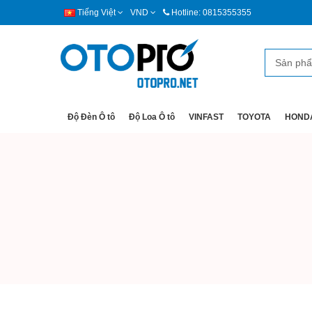
Tiếng Việt
VND
Hotline: 0815355355
Độ Đèn Ô tô
Độ Loa Ô tô
VINFAST
TOYOTA
HOND