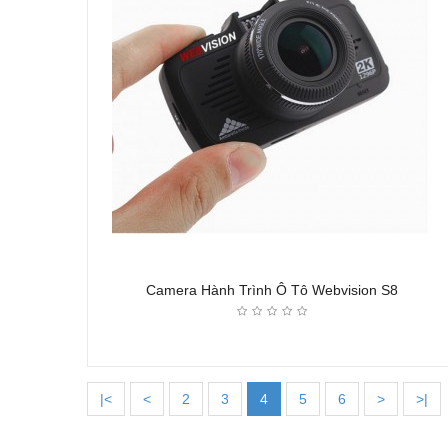
Camera Hành Trình Ô Tô Webvision S8
|<
<
2
3
4
5
6
>
>|