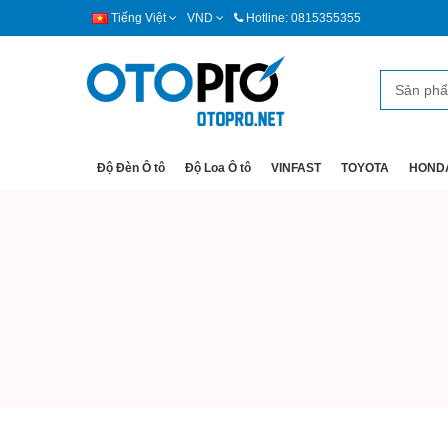
Tiếng Việt
VND
Hotline: 0815355355
Độ Đèn Ô tô
Độ Loa Ô tô
VINFAST
TOYOTA
HOND