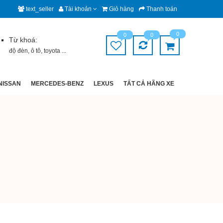
text_seller
Tài khoản
Giỏ hàng
Thanh toán
0
0
0
Từ khoá:
độ đèn
,
ô tô
,
toyota
...
NISSAN
MERCEDES-BENZ
LEXUS
TẤT CẢ HÃNG XE