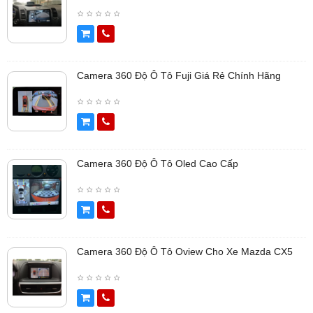
Camera 360 Độ Ô Tô Fuji Giá Rẻ Chính Hãng
Camera 360 Độ Ô Tô Oled Cao Cấp
Camera 360 Độ Ô Tô Oview Cho Xe Mazda CX5