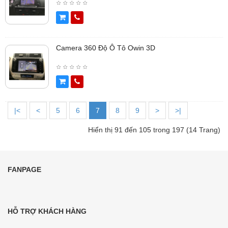
Camera 360 Độ Ô Tô Owin 3D
|<
<
5
6
7
8
9
>
>|
Hiển thị 91 đến 105 trong 197 (14 Trang)
FANPAGE
HỖ TRỢ KHÁCH HÀNG