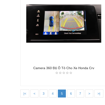
Camera 360 Độ Ô Tô Cho Xe Honda Crv
|<
<
3
4
5
6
7
>
>|