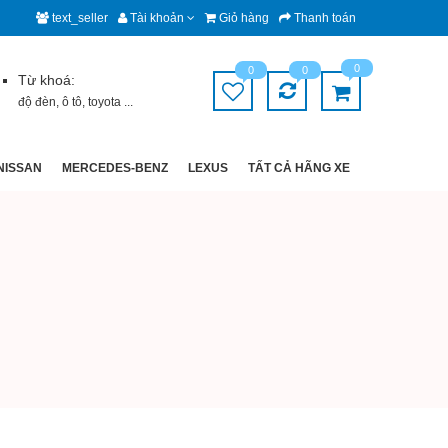
text_seller
Tài khoản
Giỏ hàng
Thanh toán
0
0
0
Từ khoá:
độ đèn
,
ô tô
,
toyota
...
NISSAN
MERCEDES-BENZ
LEXUS
TẤT CẢ HÃNG XE