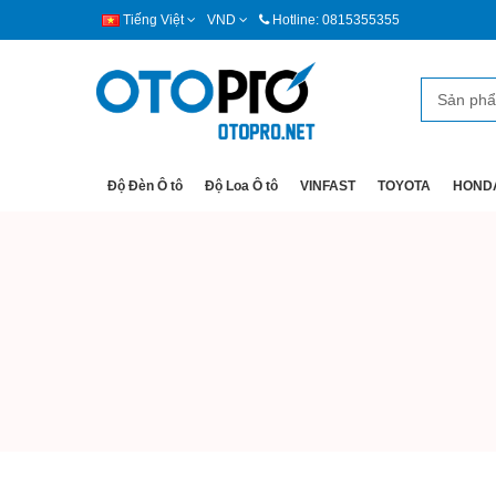
Tiếng Việt
VND
Hotline: 0815355355
Độ Đèn Ô tô
Độ Loa Ô tô
VINFAST
TOYOTA
HOND