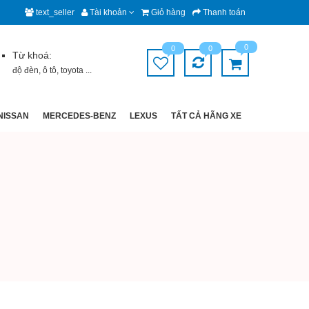
text_seller
Tài khoản
Giỏ hàng
Thanh toán
0
0
0
Từ khoá:
độ đèn
,
ô tô
,
toyota
...
NISSAN
MERCEDES-BENZ
LEXUS
TẤT CẢ HÃNG XE