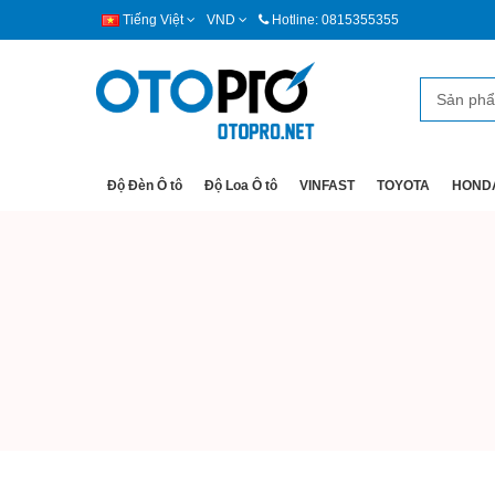
Tiếng Việt
VND
Hotline: 0815355355
Độ Đèn Ô tô
Độ Loa Ô tô
VINFAST
TOYOTA
HOND