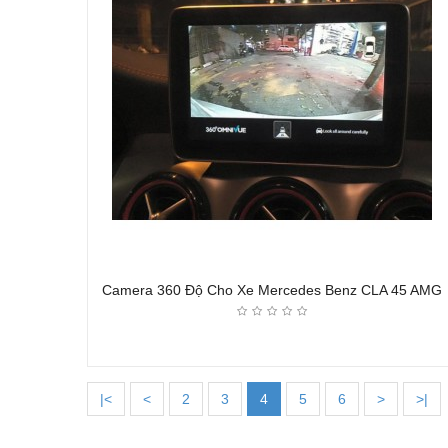
Camera 360 Độ Cho Xe Mercedes Benz CLA 45 AMG
|<
<
2
3
4
5
6
>
>|