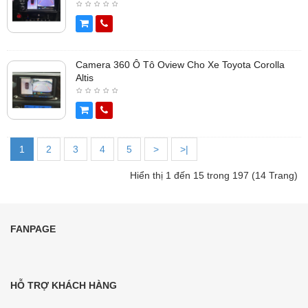
Camera 360 Ô Tô Oview Cho Xe Toyota Corolla
Altis
1
2
3
4
5
>
>|
Hiển thị 1 đến 15 trong 197 (14 Trang)
FANPAGE
HỖ TRỢ KHÁCH HÀNG