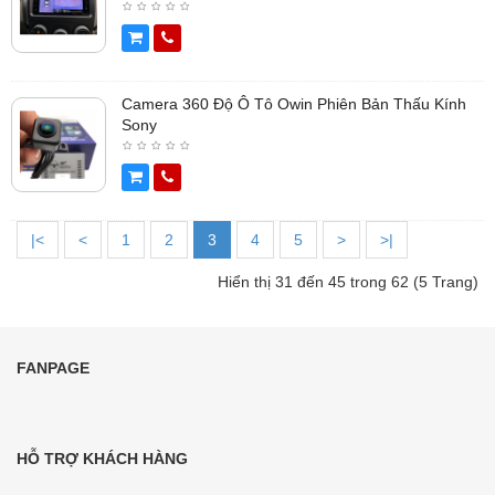
Camera 360 Độ Ô Tô Owin Phiên Bản Thấu Kính
Sony
|<
<
1
2
3
4
5
>
>|
Hiển thị 31 đến 45 trong 62 (5 Trang)
FANPAGE
HỖ TRỢ KHÁCH HÀNG