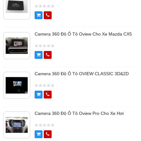
Camera 360 Độ Ô Tô Oview Cho Xe Mazda CX5
Camera 360 Độ Ô Tô OVIEW CLASSIC 3D&2D
Camera 360 Độ Ô Tô Oview Pro Cho Xe Hơi