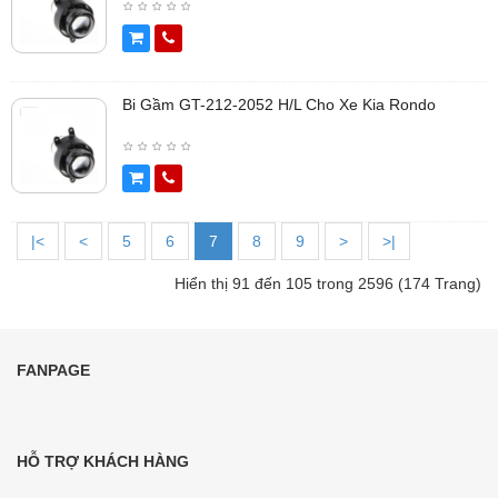
Bi Gầm GT-212-2052 H/L Cho Xe Kia Rondo
|<
<
5
6
7
8
9
>
>|
Hiển thị 91 đến 105 trong 2596 (174 Trang)
FANPAGE
HỖ TRỢ KHÁCH HÀNG