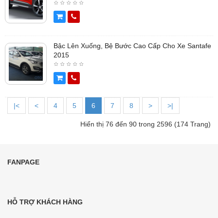
Bậc Lên Xuống, Bệ Bước Cao Cấp Cho Xe Santafe
2015
|<
<
4
5
6
7
8
>
>|
Hiển thị 76 đến 90 trong 2596 (174 Trang)
FANPAGE
HỖ TRỢ KHÁCH HÀNG