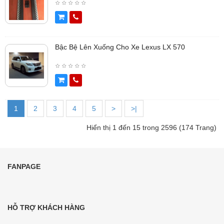
Bậc Bệ Lên Xuống Cho Xe Lexus LX 570
1
2
3
4
5
>
>|
Hiển thị 1 đến 15 trong 2596 (174 Trang)
FANPAGE
HỖ TRỢ KHÁCH HÀNG