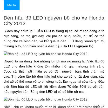
Mô tả
Đèn hậu độ LED nguyên bộ cho xe Honda
City 2012
Cách đây chưa lâu,
đèn LED
là trang bị chỉ có ở các dòng ô tô
cực sang, nhưng giờ đây, chi phí đã rẻ đi nhiều, đủ để có thể
dùng cho xe bình dân, và kết quả là đèn LED đang “oanh tạc” thị
trường ô tô, phố biến nhất là
đèn hậu độ LED nguyên bộ
.
Người ta sử dụng
bởi những lợi ích mà nó mang lại. Việc lắp độ
LED cho đèn hậu không tốn nhiều thời gian, nhưng ánh sáng
được cải thiện rất nhiều so với đèn nguyên bản, tính thẩm mỹ
cao. Thi công lắp bộ đèn hậu led cho xe cũng rất đơn giản, các
chủ xế có thể mua về tự thi công hoặc lắp ngay tại cửa hàng. Đặc
biệt Đèn hậu độ LED sẽ tiết kiệm được 70 đến 80% so với đèn
hậu nguyên bản. Bóng đèn LED lại có độ bền rất cao.
Nhiều chủ xe không muốn mình bị “đụng hàng” bởi những thiết kế