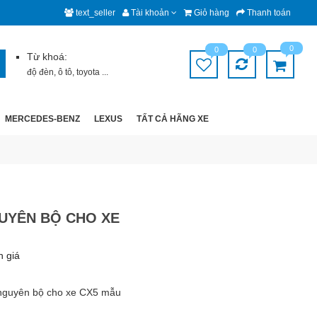
text_seller
Tài khoản
Giỏ hàng
Thanh toán
0
0
0
Từ khoá:
độ đèn
,
ô tô
,
toyota
...
MERCEDES-BENZ
LEXUS
TẤT CẢ HÃNG XE
UYÊN BỘ CHO XE
h giá
nguyên bộ cho xe CX5 mẫu