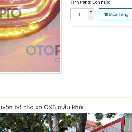
Tình trạng:
Còn hàng
Mua hàng
uyên bộ cho xe CX5 mẫu khói