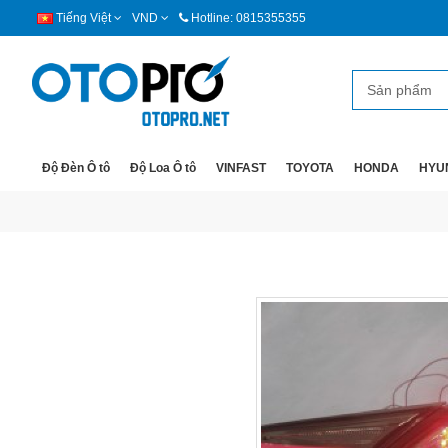
Tiếng Việt
VND
Hotline: 0815355355
Độ Đèn Ô tô
Độ Loa Ô tô
VINFAST
TOYOTA
HONDA
HYU