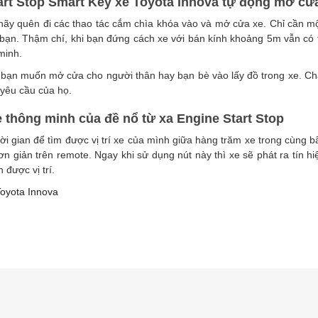
art Stop Smart Key xe Toyota Innova tự động mở cử
ãy quên đi các thao tác cắm chìa khóa vào và mở cửa xe. Chỉ cần m
ạn. Thậm chí, khi bạn đứng cách xe với bán kính khoảng 5m vẫn có t
minh.
i bạn muốn mở cửa cho người thân hay bạn bè vào lấy đồ trong xe. C
yêu cầu của họ.
xe thông minh của đề nổ từ xa Engine Start Stop
hời gian để tìm được vị trí xe của mình giữa hàng trăm xe trong cùng b
ơn giản trên remote. Ngay khi sử dụng nút này thì xe sẽ phát ra tín
 được vị trí.
oyota Innova