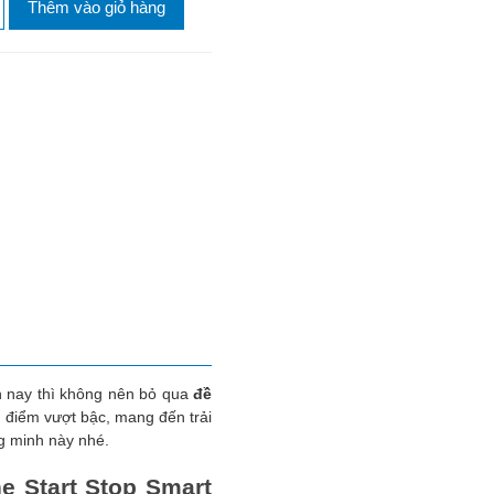
Thêm vào giỏ hàng
n nay thì không nên bỏ qua
đề
 điểm vượt bậc, mang đến trải
g minh này nhé.
e Start Stop Smart