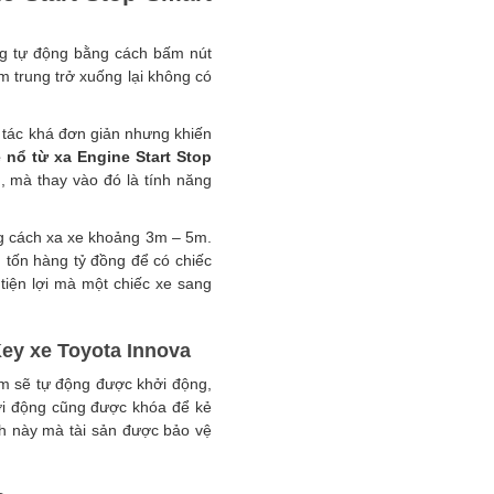
ng tự động bằng cách bấm nút
m trung trở xuống lại không có
o tác khá đơn giản nhưng khiến
 nổ từ xa Engine Start Stop
, mà thay vào đó là tính năng
ng cách xa xe khoảng 3m – 5m.
ì tốn hàng tỷ đồng để có chiếc
 tiện lợi mà một chiếc xe sang
Key xe Toyota Innova
ộm sẽ tự động được khởi động,
ởi động cũng được khóa để kẻ
h này mà tài sản được bảo vệ