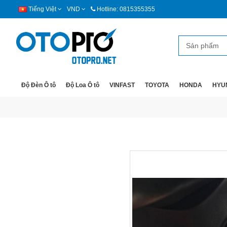
Tiếng Việt
VND
Hotline: 0815355355
Độ Đèn Ô tô
Độ Loa Ô tô
VINFAST
TOYOTA
HONDA
HYU