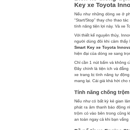
Key xe Toyota Inn
Nếu như những dòng xe ở phâ
“Start/Stop” thay cho thao tá
tính năng tiện lợi này. Và xe 
Với thiết kế nguyên thủy, Inn
người dùng đôi khi cảm thấy b
Smart Key xe Toyota Innov
hiện đại của dòng xe sang trọ
Chỉ cần 1 nút bấm và không c
Đây chính là tiện ích và đẳng
xe trang bị tính năng tự động
mang lại. Cái giá khá hời cho
Tính năng chống trộm 
Nếu như có bất kỳ kẻ gian lả
phát ra âm thanh báo động n
trộm có vào bên trong cũng 
an toàn ngay cả khi bạn vắng