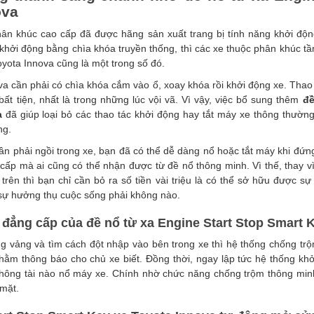
ova
n khúc cao cấp đã được hãng sản xuất trang bị tính năng khởi độ
c khởi động bằng chìa khóa truyền thống, thì các xe thuộc phân khúc tầ
Toyota Innova cũng là một trong số đó.
ova cần phải có chìa khóa cắm vào ổ, xoay khóa rồi khởi động xe. Tha
ất tiện, nhất là trong những lúc vội vã. Vì vậy, việc bổ sung thêm
đề
a
đã giúp loại bỏ các thao tác khởi động hay tắt máy xe thông thường
ng.
ần phải ngồi trong xe, bạn đã có thể dễ dàng nổ hoặc tắt máy khi đứ
 cấp mà ai cũng có thể nhận được từ đề nổ thông minh. Vì thế, thay v
 trên thì bạn chỉ cần bỏ ra số tiền vài triệu là có thể sở hữu được sự
 sự hưởng thụ cuộc sống phải không nào.
đẳng cấp của đề nổ từ xa Engine Start Stop Smart 
ng vảng và tìm cách đột nhập vào bên trong xe thì hệ thống chống tr
hằm thông báo cho chủ xe biết. Đồng thời, ngay lập tức hệ thống kh
không tài nào nổ máy xe. Chính nhờ chức năng chống trộm thông min
 mặt.