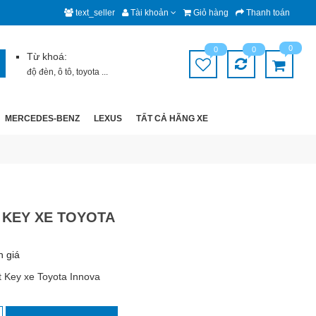
text_seller
Tài khoản
Giỏ hàng
Thanh toán
0
0
0
Từ khoá:
độ đèn
,
ô tô
,
toyota
...
MERCEDES-BENZ
LEXUS
TẤT CẢ HÃNG XE
 KEY XE TOYOTA
h giá
t Key xe Toyota Innova