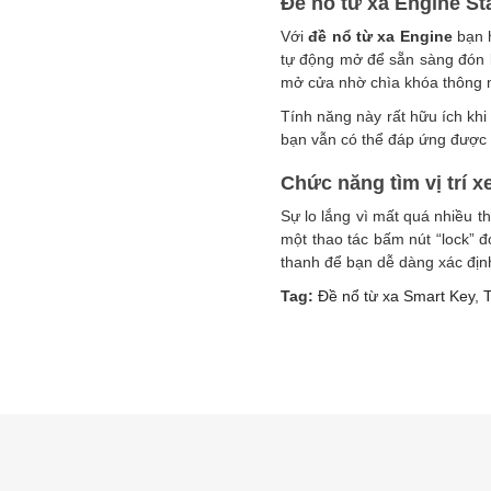
Đề nổ từ xa Engine St
Với
đề nổ từ xa Engine
bạn h
tự động mở để sẵn sàng đón b
mở cửa nhờ chìa khóa thông 
Tính năng này rất hữu ích kh
bạn vẫn có thể đáp ứng được 
Chức năng tìm vị trí 
Sự lo lắng vì mất quá nhiều t
một thao tác bấm nút “lock” đ
thanh để bạn dễ dàng xác định
Tag:
Đề nổ từ xa Smart Key
,
T