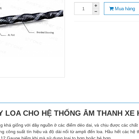
Mua hàng
 LOA CHO HỆ THỐNG ÂM THANH XE 
ng khá giống với
dây nguồn
ở các điểm dẻo dai, và chịu được các chất 
ổng công suất tín hiệu và độ dài nối từ ampli đến loa. Hầu hết các hệ 
 12 Gauge hiếm khi mà sử dụng loại to hơn hoặc bé hơn.