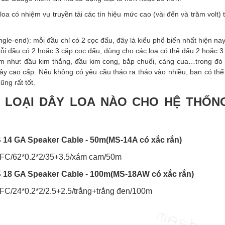
oa có nhiệm vụ truyền tải các tín hiệu mức cao (vài đến và trăm volt) 
gle-end): mỗi đầu chỉ có 2 cọc đấu, đây là kiểu phổ biến nhất hiện nay
mỗi đầu có 2 hoặc 3 cặp cọc đấu, dùng cho các loa có thể đấu 2 hoặc 3
ắm như: đầu kim thẳng, đầu kim cong, bắp chuối, càng cua…trong đó 
dây cao cấp. Nếu không có yêu cầu tháo ra tháo vào nhiều, bạn có thể
ũng rất tốt.
 LOẠI DÂY LOA NÀO CHO HỆ THỐN
S 14 GA Speaker Cable - 50m(MS-14A có xắc rắn)
0FC/62*0.2*2/35+3.5/xám cam/50m
S 18 GA Speaker Cable - 100m(MS-18AW có xắc rắn)
FC/24*0.2*2/2.5+2.5/trắng+trắng đen/100m