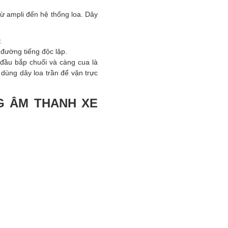
từ ampli đến hệ thống loa. Dây
.
 đường tiếng độc lập.
đầu bắp chuối và càng cua là
 dùng dây loa trần để vặn trực
G ÂM THANH XE