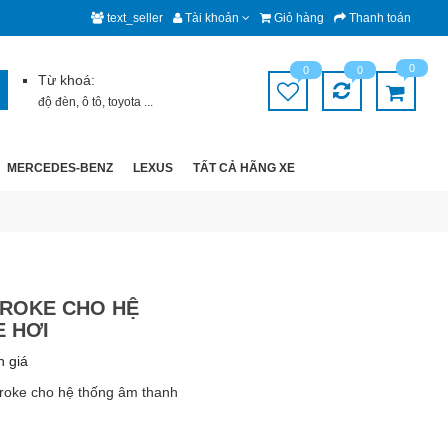
text_seller
Tài khoản
Giỏ hàng
Thanh toán
0
0
0
Từ khoá:
độ đèn
,
ô tô
,
toyota
...
MERCEDES-BENZ
LEXUS
TẤT CẢ HÃNG XE
TROKE CHO HỆ
 HƠI
h giá
troke cho hệ thống âm thanh