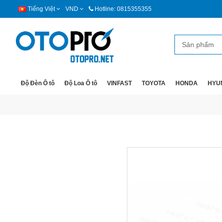
Tiếng Việt
VND
Hotline: 0815355355
Độ Đèn Ô tô
Độ Loa Ô tô
VINFAST
TOYOTA
HONDA
HYU