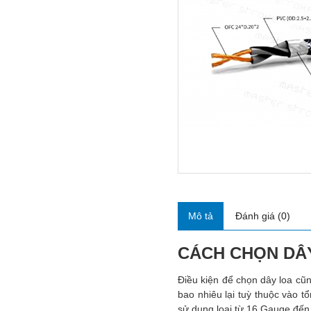
Mô tả
Đánh giá (0)
CÁCH CHỌN DÂY
Điều kiện để chọn dây loa cũ
bao nhiêu lại tuỳ thuộc vào t
sử dụng loại từ 16 Gauge đến